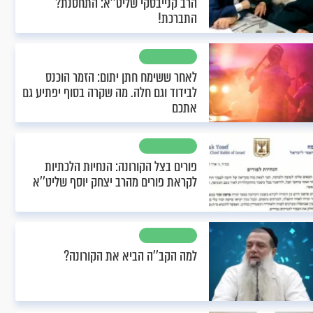
הרב קנייבסקי שליט’’א: התחסנת?
התברכת!
לאחר ששימח חתן יתום: הזמר הוכנס
לבידוד וגם חלה. מה שקרה בסוף יפתיע גם
אתכם
פורים בצל הקורונה: הנחיות הלכתיות
לקראת פורים מהרב יצחק יוסף שליט’’א
למה הקב’’ה הביא את הקורונה?