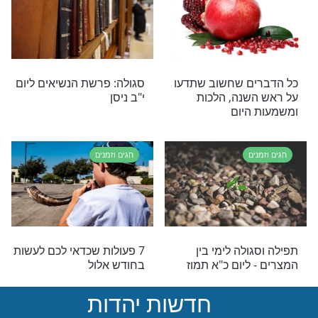
 - סגולה נפלאה
סגולה: פרשת הנשיאים ליום
ט’ ניסן
ם
חגים וזמנים
 וירטואלי במקומות
תפילה וסגולה לימי בין
בארץ
המצרים - ליום כ"ב תמוז