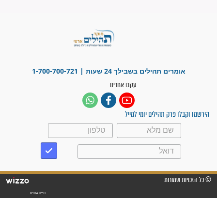
לכל המאמרים
ישועות תהילים
פציעת הראש של החייל הפכה
לנס רפואי בזכות...
"משהו בתוכי ידע שההריון הזה
זקוק לתפילות": סיפור ישועה
מדהים בזכות התפילות מדי יום