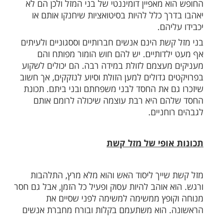
ות עוד תוכן חדש ומפתיע! התחברו לכל
מות שלנו בתהילים
בלחיצה כאן >>>​
חודש כסליו הוא קשת. הקשת מסמל את החופש,
שת שיורה את חיציו בחופשיות, ללא מעצור.
 מאפיין דומיננטי של בני המזל ולכן הם לא
ך כלל להיות בסיטואציות שיחנקו אותם או
יהם.
שת הינם אנשים חברותיים וססגוניים ולעיתים
לדותיים. יש להם חוש הומור מפותח והם
מעצמם לזולת במידה רבה. הם יכולים לשקוע
 גדולים למען הזולת וסיוע לנזקקים, אך חשוב