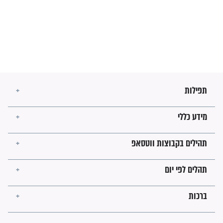
זהו החוק הקוסמי שמחייב את
חורבנה של איראן לפי ספר
הזוהר הקדוש
בנו של הבבא סאלי: "אלו
השניות האחרונות לפני מלחמה
עולמית"
מה יהיו גבולות ארץ ישראל
בזמן הגאולה?