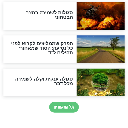
סגולה למתוק הדינים
כשממשמשים ובאים
לכל המאמרים
מיסטיקה וקבלה
הרב שמואל אליהו: זה המפתח
לגאולה