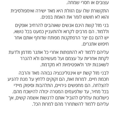
ם את החסד לבני משפחתם ובני ביתם. תכונת
ם היא רבת עוצמה שיכולה לרומם אותם
וחניים.
אופי של מזל קשת
שייך ליסוד האש והוא מלא מרץ, התלהבות
 אוהב להיות עסוק ופעיל כל הזמן, אבל גם חסר
ופץ ממשימה למשימה לפני שסיים את
 הוא משתעמם בקלות ובורח מחברת אנשים
ו חסרי שמחה.
שלו עם הזולת היא מאד ישירה ואימפולסיבית
חושש לומר את האמת בפנים.