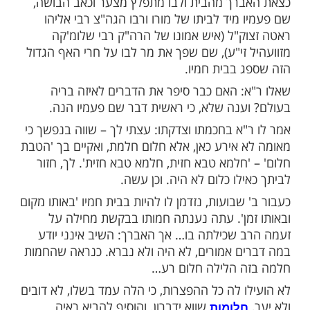
א התרחש בעיר הקודש ירושלים לפני
שנה. אברך שעמד בתוך כמה חדשים
 לנישואיו עלה לבית חמיו, באותה שעה הייתה
יגער' (חמותו) בבית, ופיה פתחה שלא בחכמה
יו קיתון של גערות וזעקות…
רך מהבית ולבו מתפלץ מצער וכאב הבושה,
מיד לביתו של מורו ורבו הגה"צ רבי אליהו
ק"ל (איש אמונו של הרה"ק רבי שלומ'קה
 זי"ע), שם שפך את מר לבו על חרי האף הגדול
 בבית חמיו.
: האם כבר סיפר את הדברים לאיזה בריה
ענה שלא, כי ראשית דבר שם פעמיו הנה.