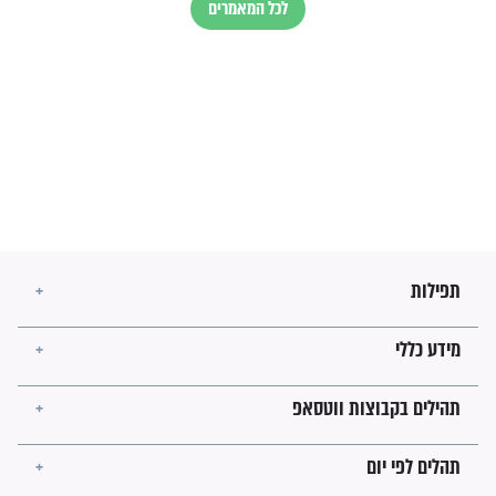
בנו של הבבא סאלי: "אלו
השניות האחרונות לפני מלחמה
עולמית"
מה יהיו גבולות ארץ ישראל
בזמן הגאולה?
לכל המאמרים
ישועות תהילים