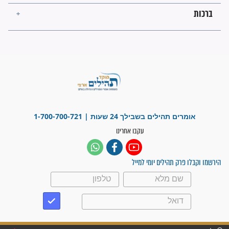
פציעת הראש של החייל הפכה
לנס רפואי בזכות...
"משהו בתוכי ידע שההריון הזה
זקוק לתפילות": סיפור ישועה
מדהים בזכות התפילות מדי יום
"אשמח שתודיעו למתפללים
עלינו שהקב"ה שמע לתפילות
וחתמתי על חוזה עבודה אחרי
שנתיים של חיפוש!"