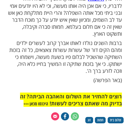
"א בחכמתו וצדקתו: עצתי לך – שווה בנפשך כי
 אירע כאן, אלא חלום חלמת, ואקיים בך 'הטבת
חלמא טבא חזית, חלמא טבא חזית'. לך, חזור
לו כלום לא היה. וכן עשה.
שבועות, נזדמן לו להיות בבית חמיו 'באותו מקום
מן'. עתה נענתה חמותו בבקשת מחילה על
 שכילתה בו… אך האברך: השיב אינני יודע
ם אמורים, לא היה ולא נברא. כנראה שהחמות
 הלילה חלום רע…
ו לה כל ההפצרות, כי הלה עמד בשלו, לא דובים
שווא ידברון. והוסיף להביא ראיה
לומות
י אם אכן היה אותו מעשה, וכי לא היו יודעים אמי
י מכל אותה השפלה? והרי היית מתלקחת כאן אש
ים, ומכיוון שאין איש יודע על כך מוכח הדבר