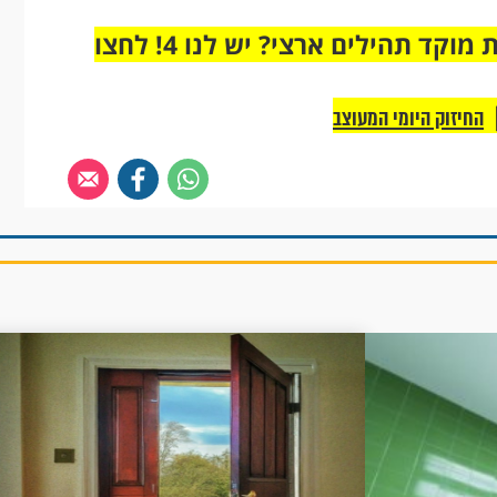
מחוברים רק לקבוצת ווטסאפ אחת מבית מוקד תהילים ארצי? יש לנו 4! לחצו
החיזוק היומי המעוצב