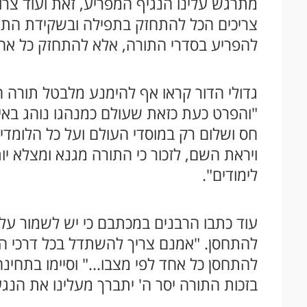
מתרגש עלינו הנגיף המפריע, זאת ועוד צרות
צריכים הכל להתחזק בתפילה ובשקידת התו
להפריע בסדרי התורה, אלא להתחזק כל אחד 
גדולי הדור קראו אף להימנע מלבטל תורה חס
"והפרט כעת כזאת שעולם כמנהגו נוהג באין
חס ושלום רק במוסדי העולם ועל כל הלומדים
ויראת השם, לזכור כי התורה מגנא ומצלא י
לימודים".
עוד כתבו הרבנים במכתבם כי יש לשמור על
להתחסן. "אמנם צריך להשתדל בכל דרכי ה
להתחסן כל אחד לפי מצבו..." וסיימו בתחינה
בזכות התורה יסר ה' יתברך מעלינו את הנגע ה