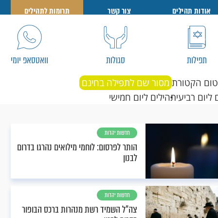
אודות תהילים
צור קשר
תרומות לתהילים
תפילות
סגולות
וואטסאפ יומי
טום הקטורת
מסור שם לתפילה בחינם
 ליום רביעי
תהילים ליום חמישי
חדשות יהדות
הותר לפרסום: לוחמי מילואים נהרגו בדרום
לבנון
חדשות יהדות
צה"ל השמיד רשת מנהרות ברכס הבופור