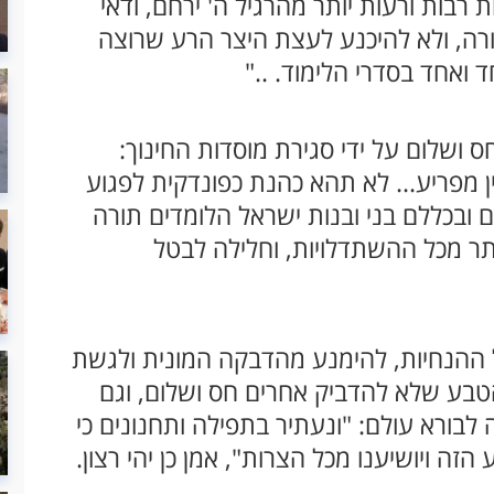
 רבות ורעות יותר מהרגיל ה' ירחם, ודאי
רה, ולא להיכנע לעצת היצר הרע שרוצה
ואחד בסדרי הלימוד. .."
 ושלום על ידי סגירת מוסדות החינוך:
 מפריע... לא תהא כהנת כפונדקית לפגוע
 ובכללם בני ובנות ישראל הלומדים תורה
ותר מכל ההשתדלויות, וחלילה לבטל
 ההנחיות, להימנע מהדבקה המונית ולגשת
טבע שלא להדביק אחרים חס ושלום, וגם
 לבורא עולם: "ונעתיר בתפילה ותחנונים כי
זה ויושיענו מכל הצרות", אמן כן יהי רצון.