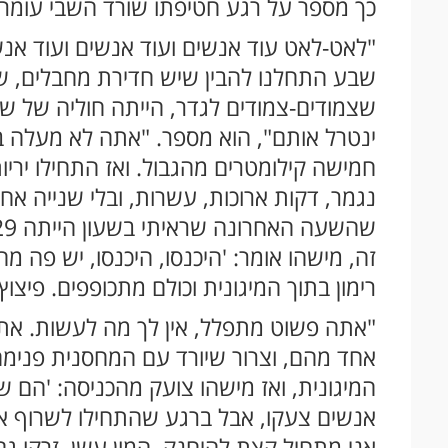
כך מספר על רגע חטיפתו שורד השבי עומר 
"לאט-לאט עוד אנשים ועוד אנשים ועוד אנש
שבע התחלנו להבין שיש חדירת מחבלים, שנפ
שצמודים-צמודים לגדר, הייתה חוליה של ש
ינטרל אותם", הוא מספר. "אתה לא מעלה ב
חמישה קילומטרים מהגבול. ואז התחילו ירי
נגמר, דקות ארוכות, עשרות, ובלי שנייה אח
זה, מישהו אומר: 'היכנסו, היכנסו, יש פה מ
רימון בתוך המיגונית וכולם מתכופפים. פיצוץ.
"אתה פשוט מתפלל, אין לך מה לעשות. אתה א
אחד מהם, וצרור שיורד עם המחסנית פנימה
המיגונית, ואז מישהו צועק מהכניסה: 'הם שו
אנשים צעקו, אבל ברגע שהתחילו לשרוף או
אני מתחיל קצת להיחנק, המון עשן, זרקו גם