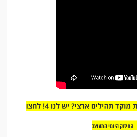
מחוברים רק לקבוצת ווטסאפ אחת מבית מוקד תהילים ארצי? יש לנו 4! לחצו
החיזוק היומי המעוצב