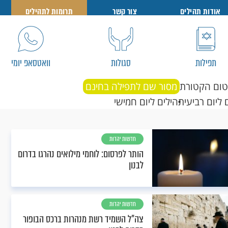
אודות תהילים
צור קשר
תרומות לתהילים
תפילות
סגולות
וואטסאפ יומי
טום הקטורת
מסור שם לתפילה בחינם
 ליום רביעי
תהילים ליום חמישי
חדשות יהדות
הותר לפרסום: לוחמי מילואים נהרגו בדרום
לבנון
חדשות יהדות
צה"ל השמיד רשת מנהרות ברכס הבופור