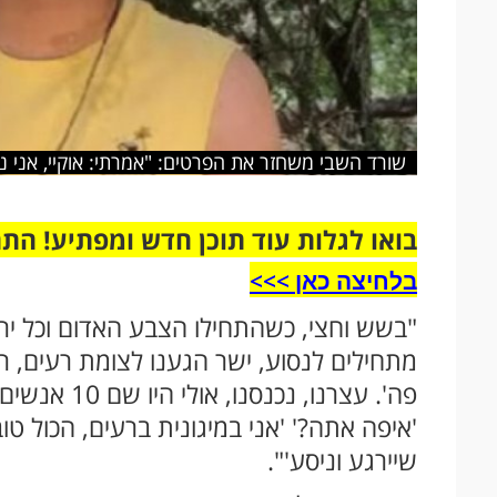
שורד השבי משחזר את הפרטים: "אמרתי: אוקיי, אני נ
בואו לגלות עוד תוכן חדש ומפתיע! הת
בלחיצה כאן >>>​
"בשש וחצי, כשהתחילו הצבע האדום וכל ירי ה
מתחילים לנסוע, ישר הגענו לצומת רעים, ראי
פה'. עצרנו,
'איפה אתה?' 'אני במיגונית ברעים, הכול טו
שיירגע וניסע'".