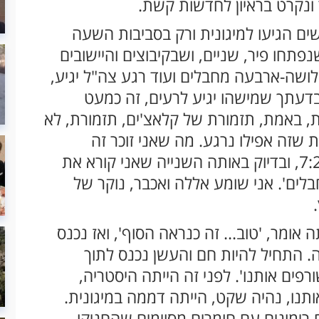
ונקרט בראיון לחדשות קשת.
ים הגיעו למיגונית ורק בסביבות השעה
תחו פיר, שניים, ושבקיבוצים והיישובים
לושה-ארבעה מחבלים ועוד רגע צה"ל יגיע,
דעתך שמישהו יגיע לרעים, זה כמעט
ות, באמת, תזמורת של קלאצ'ים, תזמורת, לא
ת שזה אפילו נרגע. מה שאני זוכר זה
שהשעה האחרונה שראיתי בשעון הייתה 7:29, ובדיוק באותה השנייה שאני קורא את
חבלים'. אני שומע אללה ואכבר, נוקר של
ומר, 'טוב... זה כנראה הסוף', ואז נכנס
. התחיל להיות חם והעשן נכנס לתוך
רפים אותנו'. לפני זה הייתה היסטריה,
תנו, נהיה שקט, הייתה דממה במיגונית.
 רימונים עם חומרים מסוימים שהחניקו