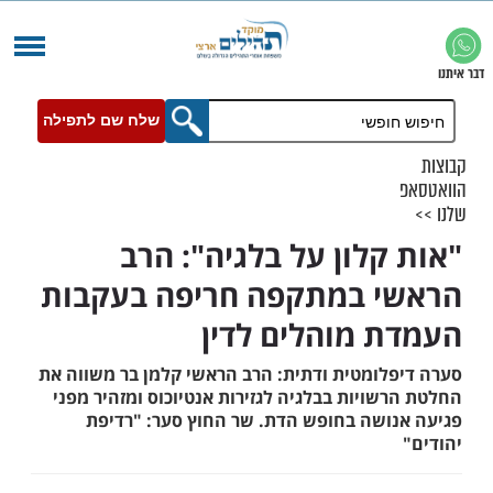
שלח שם לתפילה
קלון על בלגיה": הרב
 במתקפה חריפה בעקבות
 מוהלים לדין
לומטית ודתית: הרב הראשי קלמן בר משווה את