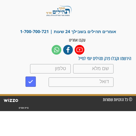
"משהו בתוכי ידע שההריון הזה
זקוק לתפילות": סיפור ישועה
מדהים בזכות התפילות מדי יום
"אשמח שתודיעו למתפללים
עלינו שהקב"ה שמע לתפילות
וחתמתי על חוזה עבודה אחרי
שנתיים של חיפוש!"
"לא להתייאש חס ושלום, גם
אם הזיווג עוד לא מגיע"