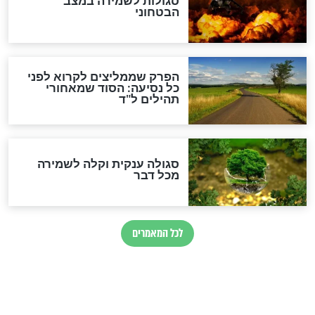
מיסטיקה וקבלה
הרב שמואל אליהו: זה המפתח
לגאולה
זהו החוק הקוסמי שמחייב את
חורבנה של איראן לפי ספר
הזוהר הקדוש
בנו של הבבא סאלי: "אלו
השניות האחרונות לפני מלחמה
עולמית"