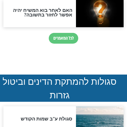
הותר לפרסום: לוחמי מילואים
נהרגו בדרום לבנון
ההסכם החשאי של טראמפ
ואיראן: בלי שקיפות ועם הרבה
סימני שאלה
המסמך האבוד שנחשף
במרתפי מוסקבה: כתב היד
הנדיר של הרשב"ם התגלה