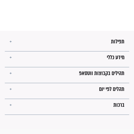
מה יהיו גבולות ארץ ישראל
בזמן הגאולה?
לכל המאמרים
ישועות תהילים
פציעת הראש של החייל הפכה
לנס רפואי בזכות...