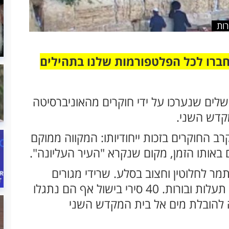
ות
חברו לכל הפלטפורמות שלנו בתהילים
שלים שנערכו על ידי חוקרים מהאוניברסיטה
קדש השני.
 החוקרים בזכות ייחודיותו: המקווה ממוקם
ם באותו הזמן, מקום שנקרא "העיר העליונה".
מר לחלוטין וחצוב בסלע. שרידי מגורים
מבימי בית שני נמצאו לידו, וגם בריכות מים, תעלות ובורות. 40 סירי בישול אף הם נתגלו
 להובלת מים אל בית המקדש השני