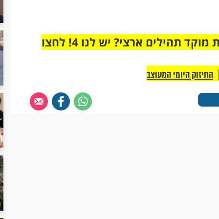
מחוברים רק לקבוצת ווטסאפ אחת מבית מוקד תהילים ארצי? יש לנו 4! לחצו
החיזוק היומי המעוצב