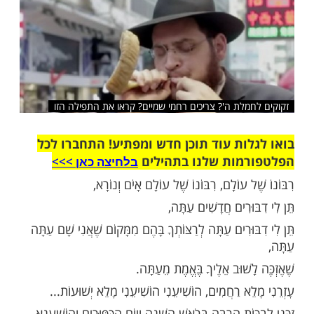
שלח לחבר
מלת ה'? צריכים רחמי שמיים? קראו את התפילה הזו
ות עוד תוכן חדש ומפתיע! התחברו לכל
מות שלנו בתהילים
בלחיצה כאן >>>​
ל עוֹלָם, רִבּוֹנוֹ שֶׁל עוֹלָם אָיֹם וְנוֹרָא,