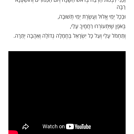
וּרִים חֲדָשִׁים עַתָּה,
וּרִים עַתָּה לְרַצּוֹתְךָ בָּהֶם מִמָּקוֹם שֶׁאֲנִי שָׁם עַתָּה
ָשׁוּב אֵלֶיךָ בֶּאֱמֶת מֵעַתָּה.
ֵא רַחֲמִים, הוֹשִׁיעֵנִי הוֹשִׁיעֵנִי מָלֵא יְשׁוּעוֹת...
ּוֹת הַרְבֵּה בְּרֹאשׁ הַשָּׁנָה וְיוֹם הַכִּפּוּרִים וְהוֹשַׁעְנָא
אֱלוּל וַעֲשֶֹרֶת יְמֵי תְשׁוּבָה,
ִתְעוֹרְרוּ רַחֲמֶיךָ עָלַי,
ַי וְעַל כָּל יִשְֹרָאֵל בְּחֶמְלָה גְדוֹלָה וְאַהֲבָה יְתֵרָה.