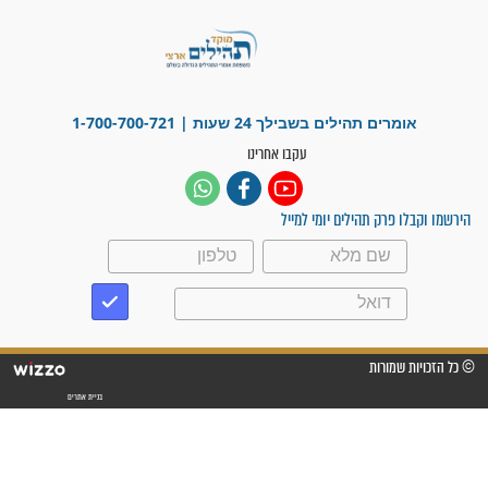
"משהו בתוכי ידע שההריון הזה
זקוק לתפילות": סיפור ישועה
מדהים בזכות התפילות מדי יום
"אשמח שתודיעו למתפללים
עלינו שהקב"ה שמע לתפילות
וחתמתי על חוזה עבודה אחרי
שנתיים של חיפוש!"
"לא להתייאש חס ושלום, גם
אם הזיווג עוד לא מגיע"