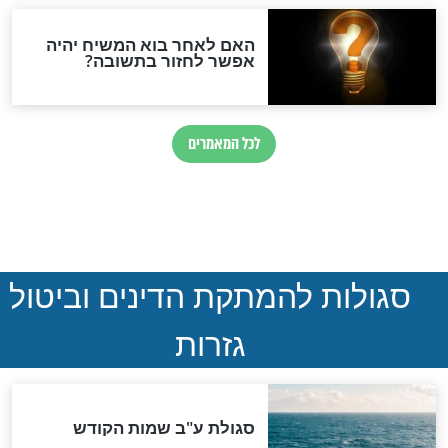
הותר לפרסום: לוחמי מילואים
נהרגו בדרום לבנון
ההסכם החשאי של טראמפ
ואיראן: בלי שקיפות ועם הרבה
סימני שאלה
המסמך האבוד שנחשף
במרתפי מוסקבה: כתב היד
הנדיר של הרשב"ם התגלה