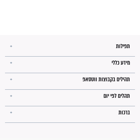
מה יהיו גבולות ארץ ישראל
בזמן הגאולה?
לכל המאמרים
ישועות תהילים
פציעת הראש של החייל הפכה
לנס רפואי בזכות...