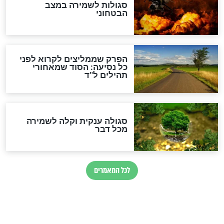
מיסטיקה וקבלה
הרב שמואל אליהו: זה המפתח
לגאולה
זהו החוק הקוסמי שמחייב את
חורבנה של איראן לפי ספר
הזוהר הקדוש
בנו של הבבא סאלי: "אלו
השניות האחרונות לפני מלחמה
עולמית"