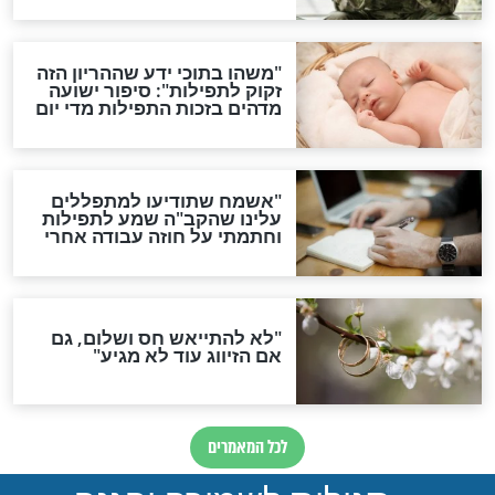
ות להמתקת הדינים וביטול
גזרות
סגולת ע"ב שמות הקודש
תפילה סגולית להמתקת
הדינים