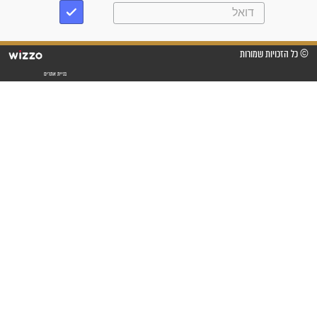
מדהים בזכות התפילות מדי יום
"אשמח שתודיעו למתפללים
עלינו שהקב"ה שמע לתפילות
וחתמתי על חוזה עבודה אחרי
שנתיים של חיפוש!"
"לא להתייאש חס ושלום, גם
אם הזיווג עוד לא מגיע"
לכל המאמרים