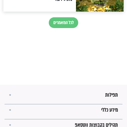
הרב שמואל אליהו: זה המפתח
לגאולה
זהו החוק הקוסמי שמחייב את
חורבנה של איראן לפי ספר
הזוהר הקדוש
בנו של הבבא סאלי: "אלו
השניות האחרונות לפני מלחמה
עולמית"