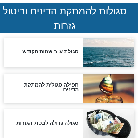
ההסכם החשאי של טראמפ
ואיראן: בלי שקיפות ועם הרבה
סימני שאלה
המסמך האבוד שנחשף
במרתפי מוסקבה: כתב היד
הנדיר של הרשב"ם התגלה
שורדת השואה שחוגגת 100:
"מודה לקב"ה על כל השנים"