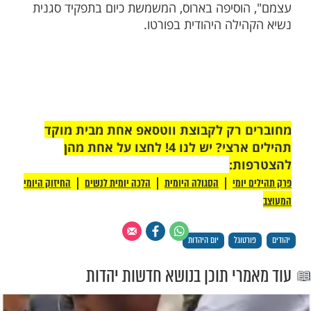
 "כספרדייה שנולדה בוונצואלה וחלמה כל חייה
 להיראות החיים היהודיים של הספרדים פה, אני
ת את העיר פורטו ותושביה המעריכים תערוכה
ם שנאספו במשך שנים ארוכות בניסיון להתחקות
טוריה של העם היהודי פה במשך אלף שנה.
ניצחון, שגשוג אבל גם של רדיפה, גירוש וחזרה
ום חזרה בקולות האנטישמיים הנשמעים".
 היה שמח מאוד להיות פה היום", אמרה איזבל
כדת אחד ממייסדי העיר. "סבי היה לא רק מנהיג
לא גם תלמיד, כותב וחסיד של התרבות
 היום, לא רק שבית הכנסת שבנה הומה אדם
הילה יש גם מוזיאון המספר את סיפור הקהילה
פה ומחנך דורות חדשים של תלמידים, גלריה
שואה – כולם משמשים תזכורת יומיומית לכך
 אסור להפקיר את ביטחונם לאף גורם מלבד