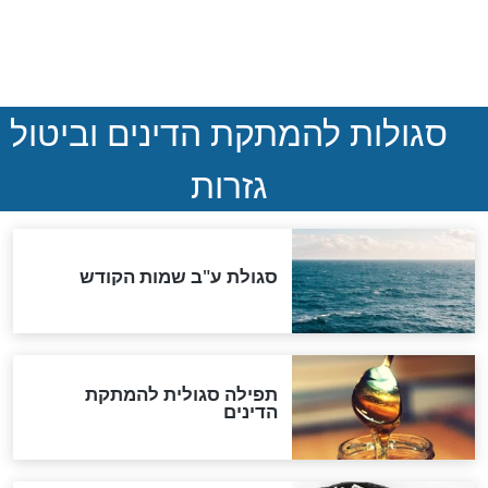
ההסכם החשאי של טראמפ
ואיראן: בלי שקיפות ועם הרבה
סימני שאלה
המסמך האבוד שנחשף
במרתפי מוסקבה: כתב היד
הנדיר של הרשב"ם התגלה
שורדת השואה שחוגגת 100:
"מודה לקב"ה על כל השנים"