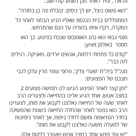
שאירועו היום (רביעי) בירושלים, מראה כובע
חרדי צעיר שהציל את חייו.
ואים את הכובע השחור כשבתוכו רסיס מהמטען
 הבחור הצעיר בהיותו בזמן הפיגוע.
עים אדם שאומר לאביו של הבחור:
ע של הבן שלך, קיבל רסיס לתוך הכובע,
מיד לאחר מכן נשמע קולו שוב:
 ניצל, יש לך ניסים. קיבלת פה בן בחזרה".
 בבית הכנסת שאליו הגיע הבחור לאחר כל
קדו איתו בהודיה על הנס שהתרחש.
 הוא נהג האוטובוס שנכח בפיגוע. כך הוא
 ynet:
פתחתי דלתות, אנשים יורדים. פאניקה. רגילים