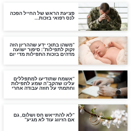
ות להמתקת הדינים וביטול
גזרות
סגולת ע"ב שמות הקודש
תפילה סגולית להמתקת
הדינים