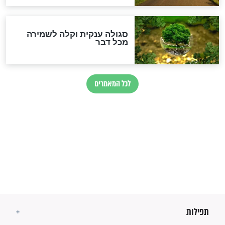
הרב שמואל אליהו: זה המפתח
לגאולה
זהו החוק הקוסמי שמחייב את
חורבנה של איראן לפי ספר
הזוהר הקדוש
בנו של הבבא סאלי: "אלו
השניות האחרונות לפני מלחמה
עולמית"