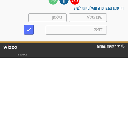
מדהים בזכות התפילות מדי יום
"אשמח שתודיעו למתפללים
עלינו שהקב"ה שמע לתפילות
וחתמתי על חוזה עבודה אחרי
שנתיים של חיפוש!"
"לא להתייאש חס ושלום, גם
אם הזיווג עוד לא מגיע"
לכל המאמרים