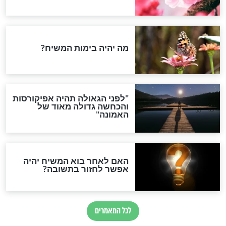
לים כעת! לרפואת
זה מה שענה הרב זילברשטיין
רב מארי שלום
לשאלה: האם להעסיק
פועלים ערבים?
חדשות יהדות
הותר לפרסום: לוחמי מילואים
נהרגו בדרום לבנון