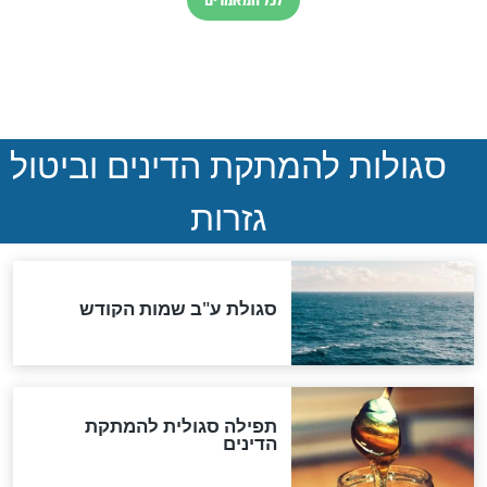
הותר לפרסום: לוחמי מילואים
נהרגו בדרום לבנון
ההסכם החשאי של טראמפ
ואיראן: בלי שקיפות ועם הרבה
סימני שאלה
המסמך האבוד שנחשף
במרתפי מוסקבה: כתב היד
הנדיר של הרשב"ם התגלה