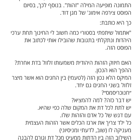
ות עוד תוכן חדש ומפתיע! התחברו לכל
מות שלנו בתהילים
בלחיצה כאן >>>​
רשת, נטלי דדון, העלתה לאחרונה פוסט לרשת
שבו היא מביעה את דעתה על חשיבות שמירת
ודית במדינה באופן כללי, ובפרט בחינוך
א צירפה תמונה שלה ושל בנה, כאשר בתוך
ופיעה המילה "זהות". בנוסף לכך, בסיום
פה אימוג' של מגן דוד.
ותבת:
יתפתי בסטורי כמה חשוב לי החינוך תחת ערכי
נתקלתי בתגובות שהובילו אותי לכתוב את
ה.