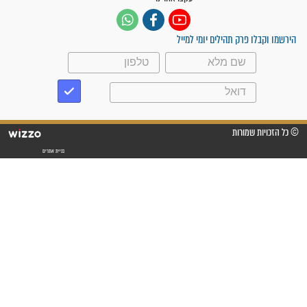
לנס רפואי בזכות...
"משהו בתוכי ידע שההריון הזה
זקוק לתפילות": סיפור ישועה
מדהים בזכות התפילות מדי יום
"אשמח שתודיעו למתפללים
עלינו שהקב"ה שמע לתפילות
וחתמתי על חוזה עבודה אחרי
שנתיים של חיפוש!"
"לא להתייאש חס ושלום, גם
אם הזיווג עוד לא מגיע"