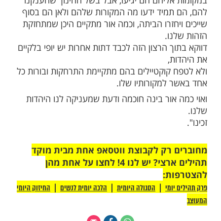
י שאני מלמדת אותו לאהוב ולכבד כל אדם באשר
י שנים חיו היהודים ברחבי התפוצות, בגלות,
מרוקו, המשפחה של בן זוגי בפולין, כך בכל
לם ורק דבר אחד שמר עליהם כעם, ייחד אותם
 החזירם לארץ אבותיהם: היהדות שלהם.
כל מה שעברנו, רק בשל כל הסכנות שעומדות
רק בשל העובדה שכל הזמן קם עלינו מישהו
 עלינו לשמור על הדבר האחד הזה, להעביר
דנו, לשמר את השורשים.
 גלובלי, המדיות פתוחות בפני כולם, כל ילד
רים ומבינים מה זה כריסמס, אין שום סיבה שזה
 מהחומר החינוכי שלנו!
, הם יטיילו בעולם, הם יחגגו את החגים
אליהם הם יגיעו, אבל בשל החינוך שהענקנו