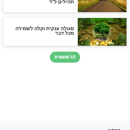
לכל המאמרים
מיסטיקה וקבלה
הרב שמואל אליהו: זה המפתח
לגאולה
זהו החוק הקוסמי שמחייב את
חורבנה של איראן לפי ספר
הזוהר הקדוש
בנו של הבבא סאלי: "אלו