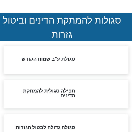
ההסכם החשאי של טראמפ
ואיראן: בלי שקיפות ועם הרבה
סימני שאלה
המסמך האבוד שנחשף
במרתפי מוסקבה: כתב היד
הנדיר של הרשב"ם התגלה
שורדת השואה שחוגגת 100:
"מודה לקב"ה על כל השנים"