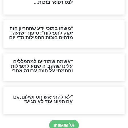
ות להמתקת הדינים וביטול
גזרות
סגולת ע"ב שמות הקודש
תפילה סגולית להמתקת
הדינים