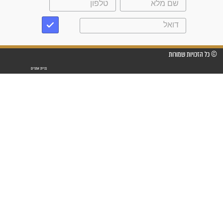
"משהו בתוכי ידע שההריון הזה
זקוק לתפילות": סיפור ישועה
מדהים בזכות התפילות מדי יום
"אשמח שתודיעו למתפללים
עלינו שהקב"ה שמע לתפילות
וחתמתי על חוזה עבודה אחרי
שנתיים של חיפוש!"
"לא להתייאש חס ושלום, גם
אם הזיווג עוד לא מגיע"
לכל המאמרים