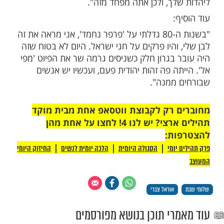
 המדינה כאילו התפללה בשבילי, כיוונו עליי".
השחקן וכוכב הרשת אוראל צברי הביע עמדה
גע לסוגיית הזהות היהודית והנחת תפילין
יבורי, תוך ביקורת על המתנגדים לפעילות זו.
 על מקור ההתנגדות ושאל בגלוי:
ע לכם שיש דוכני תפילין ברחוב? גם מחוץ
איפה זה פוגש אתכם? אתה רוצה להניח - תניח,
תמשיך בחייך".
ע צער על המתח סביב סממנים דתיים וטען כי
ורות המולידה פחד, תוך שהוא מדגיש את
קשר למורשת היהודית כבסיס לקיומנו כאן:
נו להיות פה, זה כי אנחנו יהודים. אחרת,
נדה. הפחד מגיע מבורות. אתה לא מודע