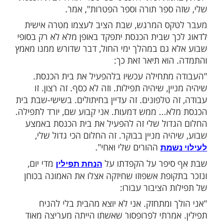
מות שלנו בתהילים
בלחיצה כאן >>>​
 הכי גדול שעשיתי בחיים שלי".
בהתרגשות הזמר שלומי
על המעמד
שבת
 הכנסת ספרי תורה לבית הכנסת בבניין מגוריו
ספרי תורה שהוא זכה לתרום למקום
לעילוי
ריו.
אמת זכיתי להכניס שני ספרי תורה לבית הכנסת
 ספר תורה וספר הפטרות", אמר.
קס המרגש, שבת הציב לעצמו מטרה אישית
ך שבית הכנסת יתפקד באופן מלא לא רק בסופי
 גם במהלך ימי החול, דבר שדורש ממנו מאמץ
הוא תיאר זאת כך:
מתחילה עכשיו בלהפעיל את בית הכנסת.
ין, שיהיה תפילות. וזה לא כסף. זה רצון. זו