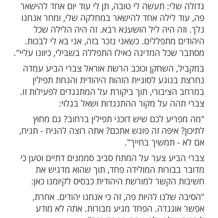
 טלפונים. זה עדיין בחיתולים. בשישי-שבת בית
א... ממש דמעות. אני קבוע שם, יורד לתפילה.
דול שלי זה להפעיל את בית הכנסת באמצע
יה מניין בבוקר. זה החלום הכי גדול שלי,
ההורים שלי ואחי".
שמת
סיפר על הקפדתו על
מדי יום,
הנחת תפילין
קופת אשפוזו שחיזקה אצלו את האמונה בכוחן
 הציבור עבורו:
 ומתחזק. אני לא יוצא מהבית בלי להניח
אמרתי לפרופסור שאשתו הייתה מעריצה מאוד
י: תעשה לי טובה, תן לי עוד יום אחד להישאר
לילה אחד להישאר במחלקה שלי, ומחר אנחנו
 היה ליל הושענא רבא. זה היה הלילה שכל
תפללים. כשאני נזכר בזה, אני בא לי לבכות.