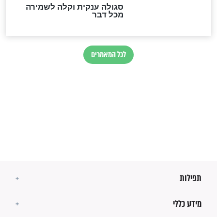
הרב שמואל אליהו: זה המפתח
לגאולה
זהו החוק הקוסמי שמחייב את
חורבנה של איראן לפי ספר
הזוהר הקדוש
בנו של הבבא סאלי: "אלו
השניות האחרונות לפני מלחמה
עולמית"