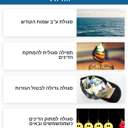
המסמך האבוד שנחשף
במרתפי מוסקבה: כתב היד
הנדיר של הרשב"ם התגלה
שורדת השואה שחוגגת 100:
"מודה לקב"ה על כל השנים"
לכל המאמרים
אחרית הימים