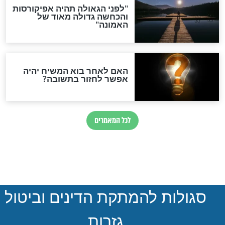
השיר החדש
גם כי אלך: הניגון החדש של
 ביני לנדאו
שולי רנד
חדשות יהדות
הותר לפרסום: לוחמי מילואים
נהרגו בדרום לבנון
ההסכם החשאי של טראמפ
ואיראן: בלי שקיפות ועם הרבה
סימני שאלה