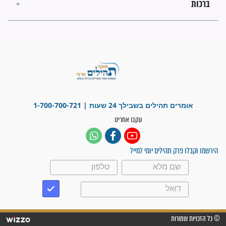
לכל המאמרים
ישועות תהילים
פציעת הראש של החייל הפכה
לנס רפואי בזכות...
"משהו בתוכי ידע שההריון הזה
זקוק לתפילות": סיפור ישועה
מדהים בזכות התפילות מדי יום