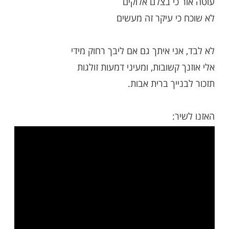
נום שומר ישראל...
 אני איתך גם אם ליבך רחוק מידי
 קשובות, ומעיני דמעות זולגות
ייך ברית אבות
י שאני בנך כאן למטה
 קרבתך
 כי בצלם אלוקים
כי עיקר זה מעשים