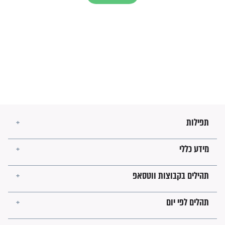
זהו החוק הקוסמי שמחייב את
חורבנה של איראן לפי ספר
הזוהר הקדוש
בנו של הבבא סאלי: "אלו
השניות האחרונות לפני מלחמה
עולמית"
מה יהיו גבולות ארץ ישראל
בזמן הגאולה?