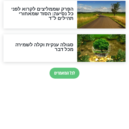
הרב שמואל אליהו: זה המפתח
לגאולה
זהו החוק הקוסמי שמחייב את
חורבנה של איראן לפי ספר
הזוהר הקדוש
בנו של הבבא סאלי: "אלו
השניות האחרונות לפני מלחמה
עולמית"
מה יהיו גבולות ארץ ישראל