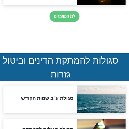
ההסכם החשאי של טראמפ
ואיראן: בלי שקיפות ועם הרבה
סימני שאלה
המסמך האבוד שנחשף
במרתפי מוסקבה: כתב היד
הנדיר של הרשב"ם התגלה
שורדת השואה שחוגגת 100:
"מודה לקב"ה על כל השנים"