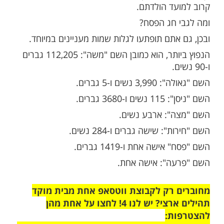
מות שלנו בתהילים
בלחיצה כאן >>>​
שמו של אדם הוא מהותו והוא מעיד על אישיותו
ם ניתנים בקשור לאירועים הסמוכים לזמן בו
ינוקות.
 רבים שנקראים בשמם שמעיד על חג הנחגג
עד הולדתם.
 חג הפסח?
 אתם תופתעו לגלות שמות מעניינים במיוחד.
הנפוץ ביותר, הוא כמובן השם "משה": 112,205 גברים
שים ו-5 גברים.