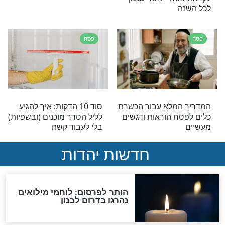
נות - הזמנים
"תזכו להציל משפחה
מחרפת רעב": הרב מנדל
במסר אישי עבורכם
פסח