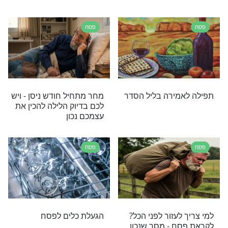
 מיוחד בחודש
זה הסוד העצום שטמון
י לכם לקרוא
בפסח
פסח
דה כתובה דווקא
האם צריך לקיים בדיקת חמץ
היא כתובה?
בחדר השירותים? הרב
מרדכי אליהו זצ"ל עונה
פסח