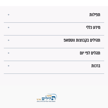
בזמן הגאולה?
לכל המאמרים
ישועות תהילים
פציעת הראש של החייל הפכה
לנס רפואי בזכות...
"משהו בתוכי ידע שההריון הזה
זקוק לתפילות": סיפור ישועה