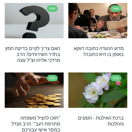
פסח
ושת הסיפורים
קערת פסח | קערת ליל
עליכם שפע פרנסה
הסדר-ומה שמים בה לכבוד
החג
פסח