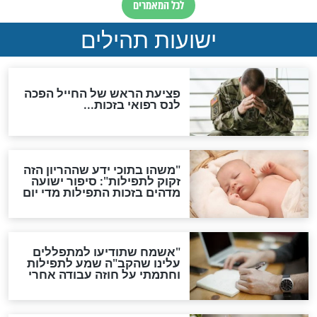
ות להמתקת הדינים וביטול
גזרות
סגולת ע"ב שמות הקודש
תפילה סגולית להמתקת
הדינים