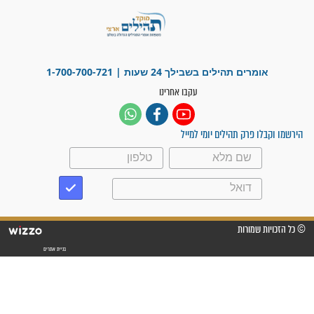
"משהו בתוכי ידע שההריון הזה
זקוק לתפילות": סיפור ישועה
מדהים בזכות התפילות מדי יום
"אשמח שתודיעו למתפללים
עלינו שהקב"ה שמע לתפילות
וחתמתי על חוזה עבודה אחרי
שנתיים של חיפוש!"
"לא להתייאש חס ושלום, גם
אם הזיווג עוד לא מגיע"