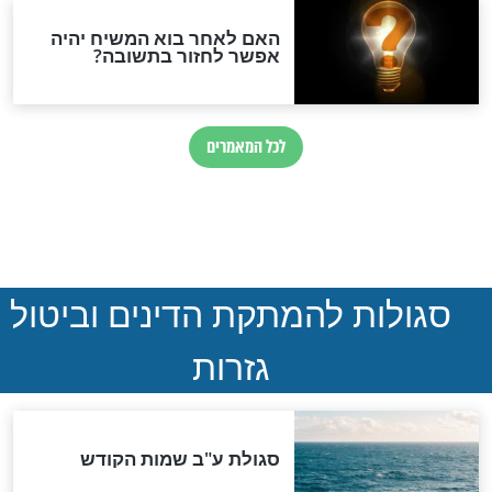
הותר לפרסום: לוחמי מילואים
נהרגו בדרום לבנון
ההסכם החשאי של טראמפ
ואיראן: בלי שקיפות ועם הרבה
סימני שאלה
המסמך האבוד שנחשף
במרתפי מוסקבה: כתב היד
הנדיר של הרשב"ם התגלה