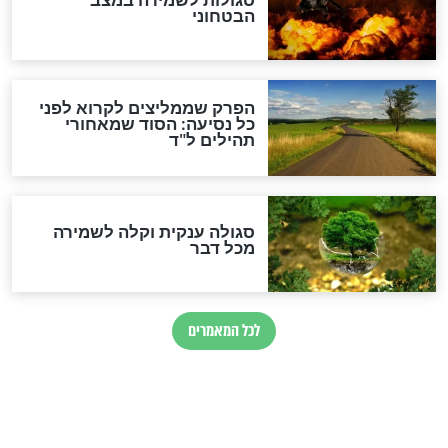
מיסטיקה וקבלה
הרב שמואל אליהו: זה המפתח
לגאולה
זהו החוק הקוסמי שמחייב את
חורבנה של איראן לפי ספר
הזוהר הקדוש
בנו של הבבא סאלי: "אלו
השניות האחרונות לפני מלחמה
עולמית"