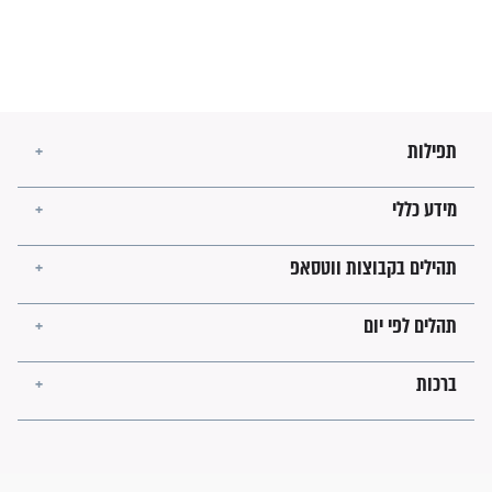
מה יהיו גבולות ארץ ישראל
בזמן הגאולה?
לכל המאמרים
ישועות תהילים
פציעת הראש של החייל הפכה
לנס רפואי בזכות...