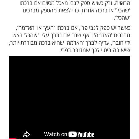
ש בברכת 'שהכל' שבח כללי, היא יכולה לפטור
ני המאכלים, שאם טעה ובירך 'שהכל' על פרי
 אדמה, ואף על לחם או מזונות או יין - יצא ידי
א שלכתחילה יש לברך על כל מין ומין את ברכתו
ורק כשיש ספק לגבי מאכל מסוים אם ברכתו
ו ברכה אחרת, כדי לצאת מהספק מברכים
פק לגבי פרי, אם ברכתו 'העץ' או 'האדמה',
האדמה'. ואף שגם אם נברך עליו 'שהכל' נצא
, עדיף לברך 'האדמה' שהיא ברכה מבוררת יותר,
יטוי לכך שמדובר בפרי.