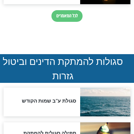
ההסכם החשאי של טראמפ
ואיראן: בלי שקיפות ועם הרבה
סימני שאלה
המסמך האבוד שנחשף
במרתפי מוסקבה: כתב היד
הנדיר של הרשב"ם התגלה
שורדת השואה שחוגגת 100:
"מודה לקב"ה על כל השנים"