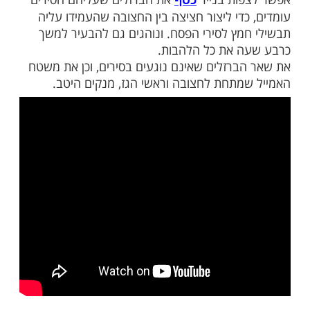
נה נוהגים להשתמש באותה החצובה לבשר
פני שגם אם גלש מעט רוטב בשרי או חלבי על
האש ששולטת שם שורפת ופוגמת אותו.
 גם לקראת פסח אפשר להסתפק בניקוי רגיל,
ם חומרת חמץ, נוהגים להכשיר לפסח את
ליבון קל (רמ"א תנא, ד, מ"ב לד). במקום זאת
ות בנייר
את הברזלים שעליהם הסירים
כסף
כדי ליצור חציצה בין החצובה שהעמידו עליה
מץ לסירי הפסח. ונוהגים גם להבעיר למשך
 את כל הלהבות.
ברזלים שאינם נוגעים בסירים, וכן את משטח
מתחת לחצובה וראשי הגז, מנקים היטב.