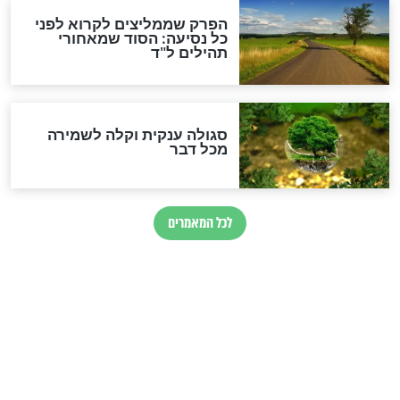
הרב שמואל אליהו: זה המפתח
לגאולה
זהו החוק הקוסמי שמחייב את
חורבנה של איראן לפי ספר
הזוהר הקדוש
בנו של הבבא סאלי: "אלו
השניות האחרונות לפני מלחמה
עולמית"
מה יהיו גבולות ארץ ישראל