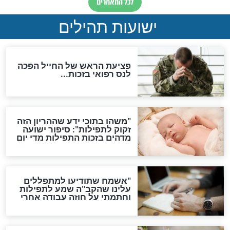
ות להמתקת הדינים וביטול
גזרות
סגולת ע"ב שמות הקודש
תפילה סגולית להמתקת
הדינים