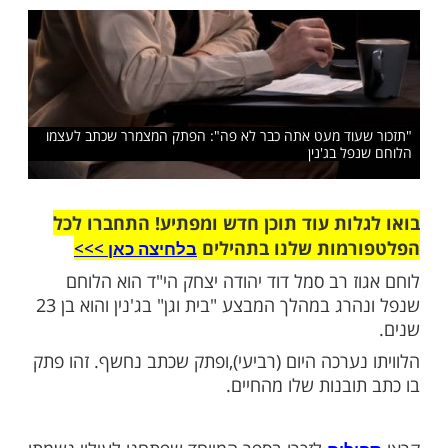
לך המבצע "בית וגן" בג'נין. מה הוא כתב בפתק
עת?
שלח לחבר
עוד מעט אתה כבר לא פה": הפתק המצמרר שכתב לעצמו
ל בג'נין
ות עוד תוכן חדש ומפתיע! התחברו לכל
מות שלנו בתהילים
בלחיצה כאן >>>​