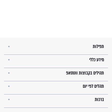
הזוהר הקדוש
בנו של הבבא סאלי: "אלו
השניות האחרונות לפני מלחמה
עולמית"
מה יהיו גבולות ארץ ישראל
בזמן הגאולה?
לכל המאמרים