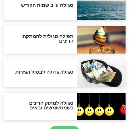
המסמך האבוד שנחשף
במרתפי מוסקבה: כתב היד
הנדיר של הרשב"ם התגלה
שורדת השואה שחוגגת 100:
"מודה לקב"ה על כל השנים"
לכל המאמרים
אחרית הימים