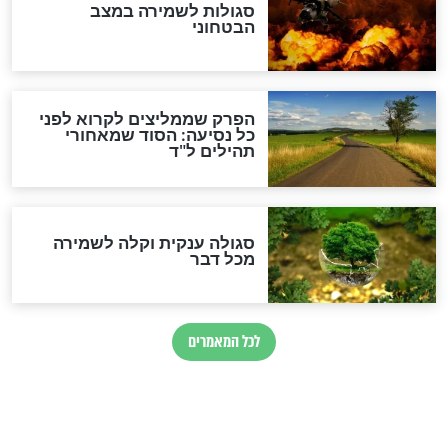
מיסטיקה וקבלה
הרב שמואל אליהו: זה המפתח
לגאולה
זהו החוק הקוסמי שמחייב את
חורבנה של איראן לפי ספר
הזוהר הקדוש
בנו של הבבא סאלי: "אלו
השניות האחרונות לפני מלחמה
עולמית"