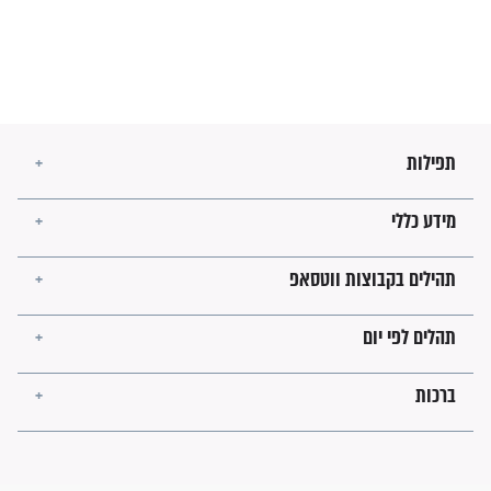
מה יהיו גבולות ארץ ישראל
בזמן הגאולה?
לכל המאמרים
ישועות תהילים
פציעת הראש של החייל הפכה
לנס רפואי בזכות...