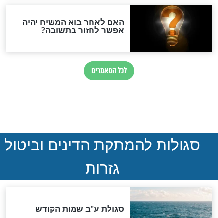
הותר לפרסום: לוחמי מילואים
נהרגו בדרום לבנון
ההסכם החשאי של טראמפ
ואיראן: בלי שקיפות ועם הרבה
סימני שאלה
המסמך האבוד שנחשף
במרתפי מוסקבה: כתב היד
הנדיר של הרשב"ם התגלה