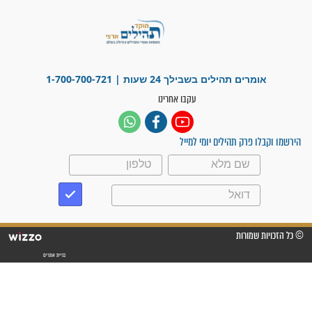
"משהו בתוכי ידע שההריון הזה
זקוק לתפילות": סיפור ישועה
מדהים בזכות התפילות מדי יום
"אשמח שתודיעו למתפללים
עלינו שהקב"ה שמע לתפילות
וחתמתי על חוזה עבודה אחרי
שנתיים של חיפוש!"
"לא להתייאש חס ושלום, גם
אם הזיווג עוד לא מגיע"