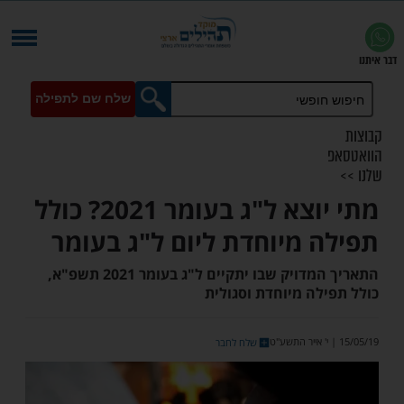
שלח שם לתפילה
מתי יוצא ל"ג בעומר 2021? כולל
 מיוחדת ליום ל"ג בעומר
התאריך המדויק שבו יתקיים ל"ג בעומר 2021 תשפ"א,
לה מיוחדת וסגולית