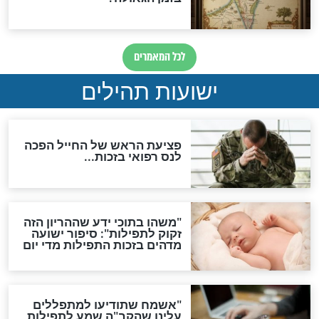
ות להמתקת הדינים וביטול
גזרות
סגולת ע"ב שמות הקודש
תפילה סגולית להמתקת
הדינים