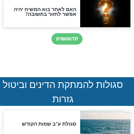
הותר לפרסום: לוחמי מילואים
נהרגו בדרום לבנון
ההסכם החשאי של טראמפ
ואיראן: בלי שקיפות ועם הרבה
סימני שאלה
המסמך האבוד שנחשף
במרתפי מוסקבה: כתב היד
הנדיר של הרשב"ם התגלה
שורדת השואה שחוגגת 100: