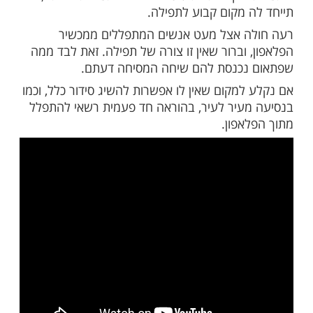
 (ברכות ו ע"ב): כל הקובע מקום לתפילתו,
רהם בעזרו.
תדל כל אדם לקבוע מקום לתפילתו, והיינו
בית כנסת קבוע וגם במקום קבוע, ובזה זוכה
מקובלת יותר. גם אישה שמתפללת בביתה,
 מקום קבוע לתפילה.
ה אצל מעט אנשים המתפללים ממכשיר
וברור שאין זו צורה של תפילה. זאת לבד ממה
נכנסת להם שיחה המסיחה דעתם.
למקום שאין לו אפשרות להשיג סידור כלל, וכמו
עיר לעיר, בהוראה חד פעמית רשאי להתפלל
אפון.