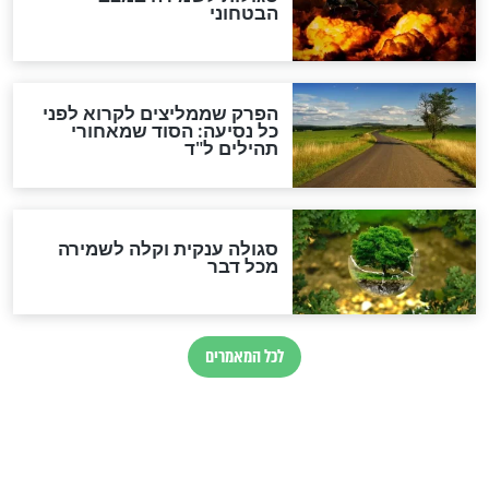
מיסטיקה וקבלה
הרב שמואל אליהו: זה המפתח
לגאולה
זהו החוק הקוסמי שמחייב את
חורבנה של איראן לפי ספר
הזוהר הקדוש
בנו של הבבא סאלי: "אלו
השניות האחרונות לפני מלחמה
עולמית"