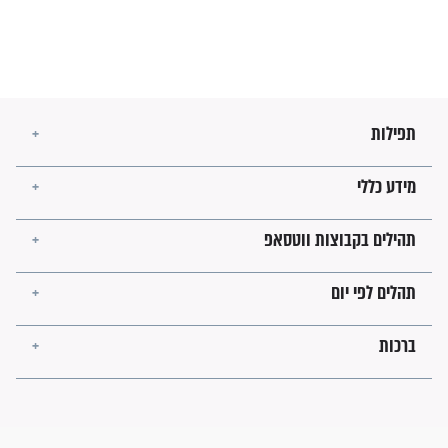
מה יהיו גבולות ארץ ישראל
בזמן הגאולה?
לכל המאמרים
ישועות תהילים
פציעת הראש של החייל הפכה
לנס רפואי בזכות...