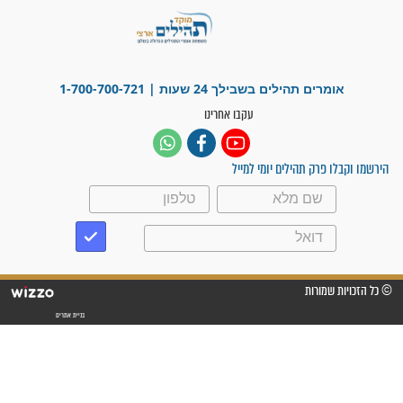
"משהו בתוכי ידע שההריון הזה
זקוק לתפילות": סיפור ישועה
מדהים בזכות התפילות מדי יום
"אשמח שתודיעו למתפללים
עלינו שהקב"ה שמע לתפילות
וחתמתי על חוזה עבודה אחרי
שנתיים של חיפוש!"
"לא להתייאש חס ושלום, גם
אם הזיווג עוד לא מגיע"