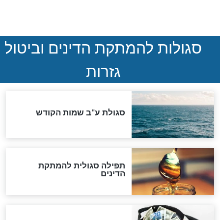
המסמך האבוד שנחשף
במרתפי מוסקבה: כתב היד
הנדיר של הרשב"ם התגלה
שורדת השואה שחוגגת 100:
"מודה לקב"ה על כל השנים"
לכל המאמרים
אחרית הימים