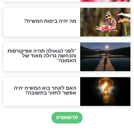
אם פספסו ולא
על אלו פירות מברכים ברכת
 מילים בקריאת
שהחיינו?
חדשות יהדות
הותר לפרסום: לוחמי מילואים
נהרגו בדרום לבנון
ההסכם החשאי של טראמפ
ואיראן: בלי שקיפות ועם הרבה
סימני שאלה