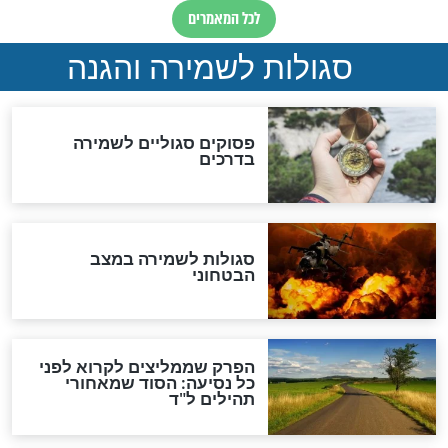
סגולה למתוק הדינים
כשממשמשים ובאים
לכל המאמרים
מיסטיקה וקבלה
הרב שמואל אליהו: זה המפתח
לגאולה