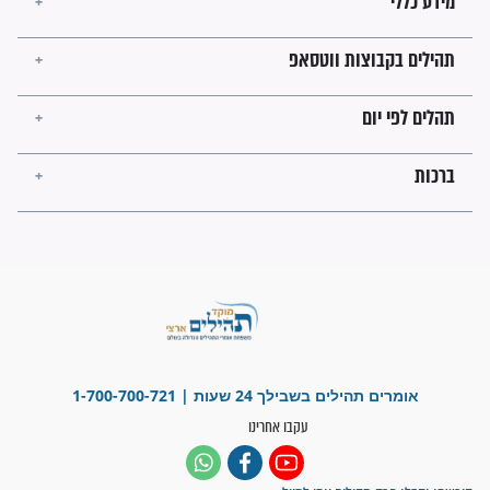
ישועות תהילים
פציעת הראש של החייל הפכה
לנס רפואי בזכות...
"משהו בתוכי ידע שההריון הזה
זקוק לתפילות": סיפור ישועה
מדהים בזכות התפילות מדי יום
"אשמח שתודיעו למתפללים
עלינו שהקב"ה שמע לתפילות