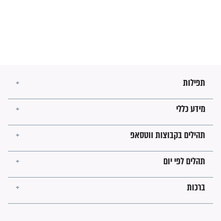
עולמית"
מה יהיו גבולות ארץ ישראל
בזמן הגאולה?
לכל המאמרים
ישועות תהילים
פציעת הראש של החייל הפכה
לנס רפואי בזכות...