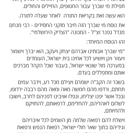
ם החיילים והחטופים את נוסח מי שברך שחיבר רבי מנחם
 זצ"ל
ות עוד תוכן חדש ומפתיע! התחברו לכל
מות שלנו בתהילים
בלחיצה כאן >>>​
גדול בקרית ויזנ'יץ ערך האדמו"ר מויז'ניץ את
 שברך עבור החטופים, החיילים והחולים.
זאת בקריאת התורה לאחר שעלה לתורה.
מי שברך הזה חיבר מזקני החסידים - רבי מנחם
ר זצ"ל - המכונה "הצדיק הירושלמי".
 המיוחד:
 אבותינו אברהם יצחק ויעקב, הוא יברך וישמור