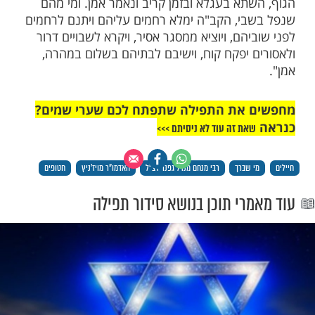
גן ויושיע לכל אחינו בית ישראל, העומדים
ול שונאי ישראל, בעבור שכל הקהל מברכים
פללים בעדם.
הקב"ה ישמרם ויצילם מכל רע, וידבר עמים
דפו מהם חמשה מאה ומאה מהם רבבה ירדופו,
יפנו יצליחו, ונפלו אויבינו לפניהם לחרב, וישובו
הליהם, להחלימם, לרפאותם, להחזיקם
ם רפואה שלמה מן השמים לכל איבריהם
בתוך שאר חולי ישראל, רפואת הנפש ורפואת
תא בעגלא ובזמן קריב ונאמר אמן. ומי מהם
י, הקב"ה ימלא רחמים עליהם ויתנם לרחמים
הם, ויוציא ממסגר אסיר, ויקרא לשבויים דרור
 יפקח קוח, וישיבם לבתיהם בשלום במהרה,