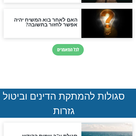
הותר לפרסום: לוחמי מילואים
נהרגו בדרום לבנון
ההסכם החשאי של טראמפ
ואיראן: בלי שקיפות ועם הרבה
סימני שאלה
המסמך האבוד שנחשף
במרתפי מוסקבה: כתב היד
הנדיר של הרשב"ם התגלה