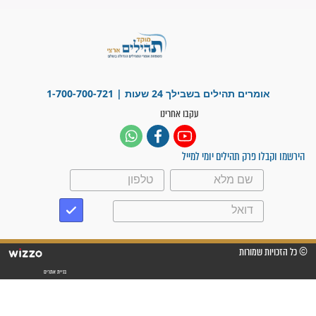
"משהו בתוכי ידע שההריון הזה
זקוק לתפילות": סיפור ישועה
מדהים בזכות התפילות מדי יום
"אשמח שתודיעו למתפללים
עלינו שהקב"ה שמע לתפילות
וחתמתי על חוזה עבודה אחרי
שנתיים של חיפוש!"
"לא להתייאש חס ושלום, גם
אם הזיווג עוד לא מגיע"