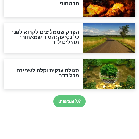
מיסטיקה וקבלה
הרב שמואל אליהו: זה המפתח
לגאולה
זהו החוק הקוסמי שמחייב את
חורבנה של איראן לפי ספר
הזוהר הקדוש
בנו של הבבא סאלי: "אלו
השניות האחרונות לפני מלחמה
עולמית"