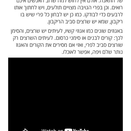
ת, כמו תאנים, גויבות, תמרים ומשמשים,
מצויים בהם שרצים, ולכן לפני אכילתם יש
לבודקם. בתאנים טריות ומיובשות צריך להתבונן
ב, כי לעיתים השרצים דומים לצורה הפנימית
. אולם אין לחוש למה שרוב האנשים אינם
ן בפרי הגויבה מצויים תולעים, ויש לחתוך אותו
י לבודקו. כמו כן יש לבחון כל פרי שיש בו
מא יש שרצים סביב הריקבון.
ונים כמו אגוזי קשיו, לעיתים יש שרצים, והסימן
ם לבנים או סימני כרסום. לעיתים השרצים רק
יב לפרי, ואזי אם מסירים את הקורים והאגוז
 ויפה, אפשר לאוכלו.