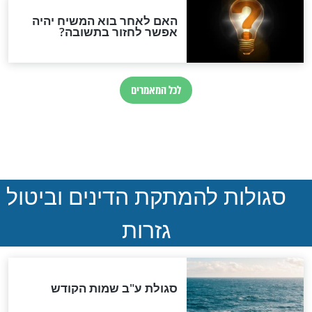
ואיראן: בלי שקיפות ועם הרבה
סימני שאלה
המסמך האבוד שנחשף
במרתפי מוסקבה: כתב היד
הנדיר של הרשב"ם התגלה
שורדת השואה שחוגגת 100:
"מודה לקב"ה על כל השנים"
"נביא בעיר": מכירת המחלה