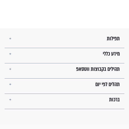
מה יהיו גבולות ארץ ישראל
בזמן הגאולה?
לכל המאמרים
ישועות תהילים
פציעת הראש של החייל הפכה
לנס רפואי בזכות...