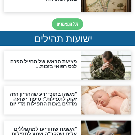
ות להמתקת הדינים וביטול
גזרות
סגולת ע"ב שמות הקודש
תפילה סגולית להמתקת
הדינים