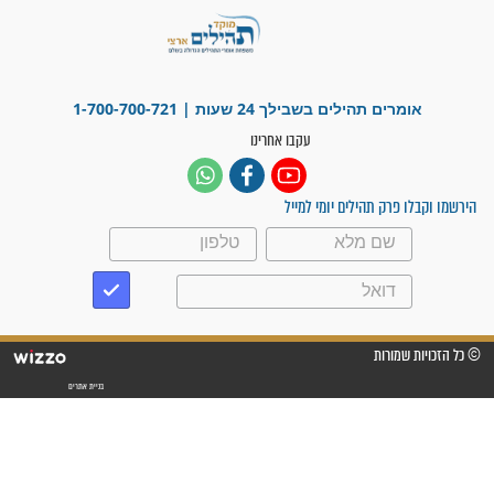
"משהו בתוכי ידע שההריון הזה
זקוק לתפילות": סיפור ישועה
מדהים בזכות התפילות מדי יום
"אשמח שתודיעו למתפללים
עלינו שהקב"ה שמע לתפילות
וחתמתי על חוזה עבודה אחרי
שנתיים של חיפוש!"
"לא להתייאש חס ושלום, גם
אם הזיווג עוד לא מגיע"