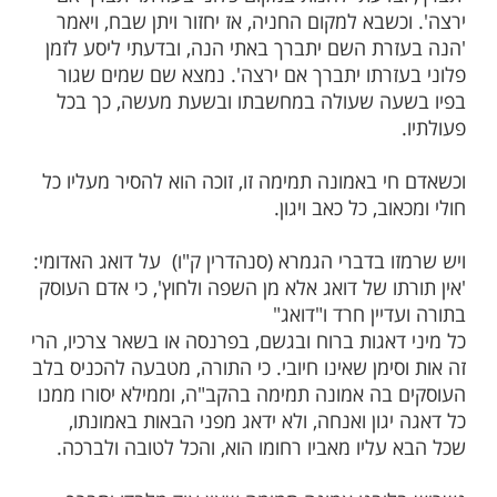
מות שלנו בתהילים
בלחיצה כאן >>>​
ה הקדוש על הפסוק בפרשת השבוע: "על פי
 ועל פי השם יחנו". ובהמשך כתוב "על פי ה'
פי ה' 'יסעו'. יש רמז מוסר בכאן, על כל פעולה או
אדם עושה, יאמר 'אם ירצה השם' או 'בעזרת
של, בלכתו בדרך יאמר 'הנני נוסע בעזרת השם
בדעתי לחנות במקום פלוני בעזרתו יתברך אם
שבא למקום החניה, אז יחזור ויתן שבח, ויאמר
רת השם יתברך באתי הנה, ובדעתי ליסע לזמן
זרתו יתברך אם ירצה'. נמצא שם שמים שגור
ה שעולה במחשבתו ובשעת מעשה, כך בכל
 באמונה תמימה זו, זוכה הוא להסיר מעליו כל