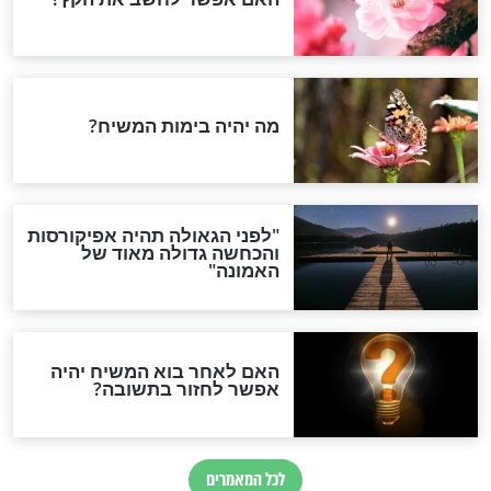
הותר לפרסום: לוחמי מילואים
נהרגו בדרום לבנון
ההסכם החשאי של טראמפ
ואיראן: בלי שקיפות ועם הרבה
סימני שאלה
המסמך האבוד שנחשף
במרתפי מוסקבה: כתב היד
הנדיר של הרשב"ם התגלה