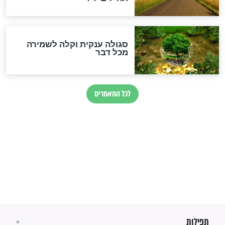
השניות האחרונות לפני מלחמה
עולמית"
מה יהיו גבולות ארץ ישראל
בזמן הגאולה?
לכל המאמרים
ישועות תהילים
פציעת הראש של החייל הפכה
לנס רפואי בזכות...