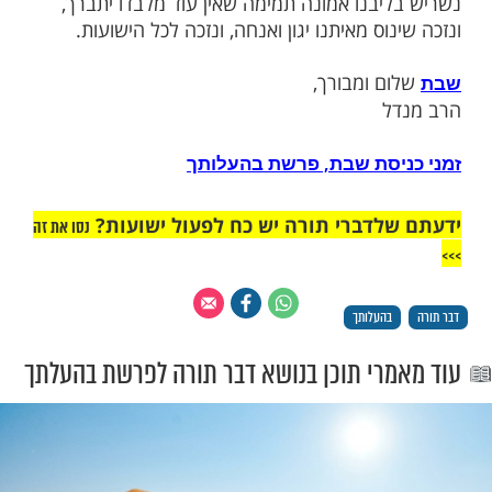
ב, כל כאב ויגון.
 בדברי הגמרא (סנהדרין ק"ו) על דואג האדומי:
ו של דואג אלא מן השפה ולחוץ', כי אדם העוסק
יין חרד ו"דואג"
אגות ברוח ובגשם, בפרנסה או בשאר צרכיו, הרי
ימן שאינו חיובי. כי התורה, מטבעה להכניס בלב
בה אמונה תמימה בהקב"ה, וממילא יסורו ממנו
גון ואנחה, ולא ידאג מפני הבאות באמונתו,
ליו מאביו רחומו הוא, והכל לטובה ולברכה.
יבנו אמונה תמימה שאין עוד מלבדו יתברך,
וס מאיתנו יגון ואנחה, ונזכה לכל הישועות.
 ומבורך,