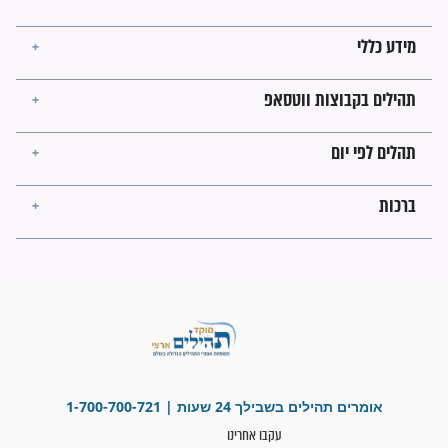
"משהו בתוכי ידע שההריון הזה
זקוק לתפילות": סיפור ישועה
מדהים בזכות התפילות מדי יום
"אשמח שתודיעו למתפללים
עלינו שהקב"ה שמע לתפילות
וחתמתי על חוזה עבודה אחרי
שנתיים של חיפוש!"
"לא להתייאש חס ושלום, גם
אם הזיווג עוד לא מגיע"