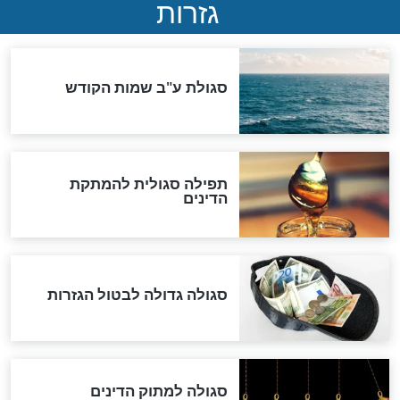
המסמך האבוד שנחשף
במרתפי מוסקבה: כתב היד
הנדיר של הרשב"ם התגלה
שורדת השואה שחוגגת 100:
"מודה לקב"ה על כל השנים"
לכל המאמרים
אחרית הימים