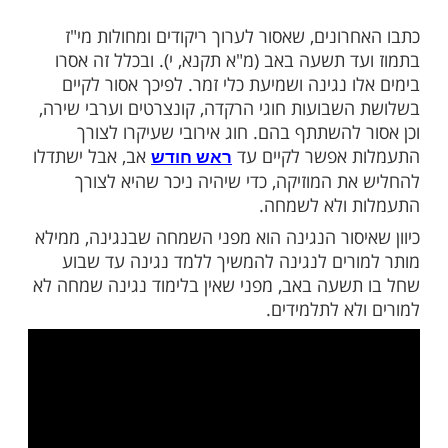
לערוך ריקודים ומחולות בשלושת השבועות?
ות עוד תוכן חדש ומפתיע! התחברו לכל
מות שלנו בתהילים
בלחיצה כאן >>>​
ונים, שאסור לערוך ריקודים ומחולות מי"ז
ד תשעה באב (מ"א תקנא, י). ובכלל זה אסרו
 נגינה ושמיעת כלי זמר. לפיכך אסור לקיים
שבועות חוגי הרקדה, קונצרטים וערבי שירה,
 להשתתף בהם. חוג אירובי שעיקרו לצורך
 אפשר לקיים עד
אב, אבל ישתדלו
ראש חודש