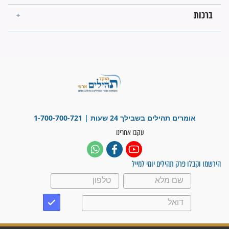
פציעת הראש של החייל הפכה
לנס רפואי בזכות...
"משהו בתוכי ידע שההריון הזה
זקוק לתפילות": סיפור ישועה
מדהים בזכות התפילות מדי יום
"אשמח שתודיעו למתפללים
עלינו שהקב"ה שמע לתפילות
וחתמתי על חוזה עבודה אחרי
שנתיים של חיפוש!"