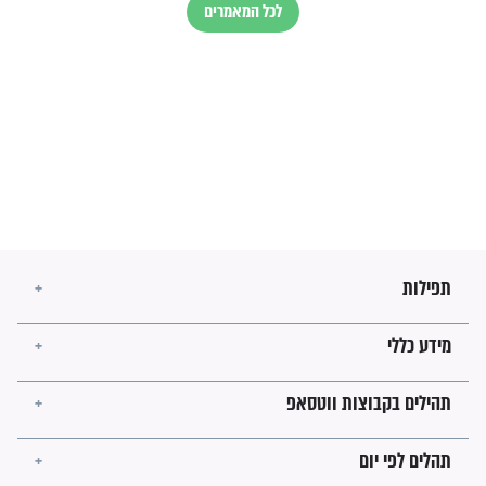
בנו של הבבא סאלי: "אלו
השניות האחרונות לפני מלחמה
עולמית"
מה יהיו גבולות ארץ ישראל
בזמן הגאולה?
לכל המאמרים
ישועות תהילים