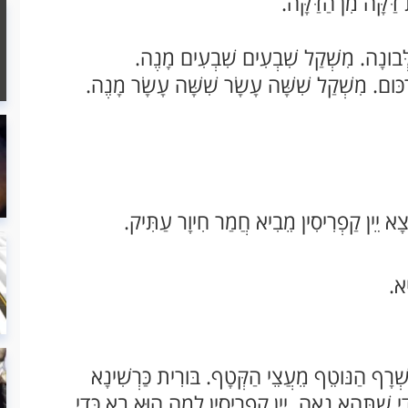
ת דַּקָּה מִן הַדַּקָּה.
הַלְּבונָה. מִשְׁקַל שִׁבְעִים שִׁבְעִים מָנֶה.
רְכּום. מִשְׁקַל שִׁשָּׁה עָשָׂר שִׁשָּׁה עָשָׂר מָנֶה.
ָצָא יֵין קַפְרִיסִין מֵבִיא חֲמַר חִיוָר עַתִּיק.
ִיא.
 שְׁרָף הַנּוטֵף מֵעֲצֵי הַקְּטָף. בּורִית כַּרְשִׁינָא
ֵי שֶׁתְּהֵא נָאָה. יֵין קַפְרִיסִין לְמָה הוּא בָא כְּדֵי