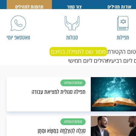
אודות תהילים
צור קשר
תרומות לתהילים
תפילות
סגולות
וואטסאפ יומי
טום הקטורת
מסור שם לתפילה בחינם
 ליום רביעי
תהילים ליום חמישי
סגולות להצלחה
תפילה סגולית למציאת עבודה
סגולות להצלחה
סְגֻלָּה לְהַצְלָחָה בְּמַשָּׂא וּמַתָּן