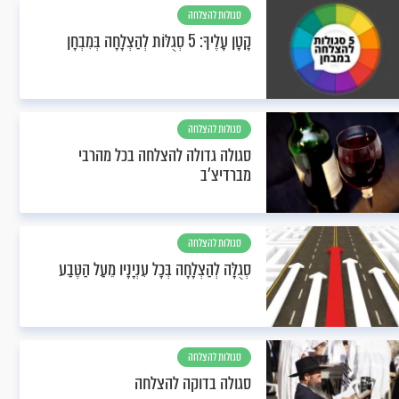
סגולות להצלחה
קָטָן עָלֶיךָ: 5 סְגֻלּוֹת לְהַצְלָחָה בְּמִבְחָן
סגולות להצלחה
סגולה גדולה להצלחה בכל מהרבי
מברדיצ'ב
סגולות להצלחה
סְגֻלָּה לְהַצְלָחָה בְּכָל עִנְיָנָיו מֵעַל הַטֶּבַע
סגולות להצלחה
סגולה בדוקה להצלחה