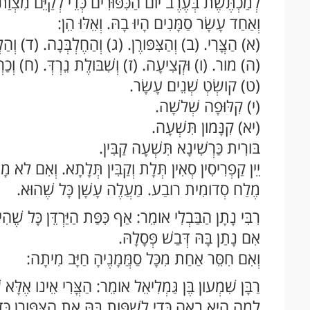
לְמַכְתֶּשֶׁת בְּעֶרֶב יום הַכִּפּוּרִים כְּדֵי לְקַיֵּם מִצְוַ
וְאַחַד עָשָׂר סַמָּנִים הָיוּ בָהּ. וְאֵלּוּ הֵן:
(א) הַצֳּרִי. (ב) וְהַצִּפּורֶן. (ג) וְהַחֶלְבְּנָה. (ד) וְ
(ה) מור. (ו) וּקְצִיעָה. (ז) וְשִׁבּולֶת נֵרְדְּ. (ח) וְכַ
(ט) קושְׂטְ שְׁנֵים עָשָׂר.
(י) קִלּוּפָה שְׁלשָׁה.
(יא) קִנָּמון תִּשְׁעָה.
בּורִית כַּרְשִׁינָא תִּשְׁעָה קַבִּין.
יֵין קַפְרִיסִין סְאִין תְּלָת וְקַבִּין תְּלָתָא. וְאִם לא מ
מֶלַח סְדומִית רובַע. מַעֲלֶה עָשָׁן כָּל שֶׁהוּא.
רִבִּי נָתָן הַבַּבְלִי אומֵר: אַף כִּפַּת הַיַּרְדֵּן כָּל שֶׁה
אִם נָתַן בָּהּ דְּבַשׁ פְּסָלָהּ.
וְאִם חִסֵּר אַחַת מִכָּל סַמֲּמָנֶיהָ חַיָּב מִיתָה:
רַבָּן שִׁמְעון בֶּן גַּמְלִיאֵל אומֵר: הַצֳּרִי אֵינו אֶלָּא
לְמָה הִיא בָאָה כְּדֵי לְשַׁפּות בָּהּ אֶת הַצִּפּורֶן כְּד