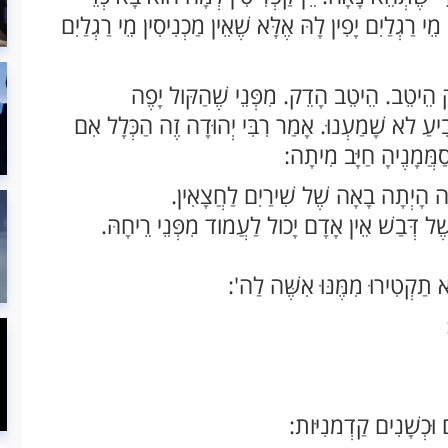
י רַגְלַיִם יָפִין לָהּ אֶלָּא שֶׁאֵין מַכְנִיסִין מֵי רַגְלַיִם
ק הֵיטֵב. הֵיטֵב הָדֵק. מִפְּנֵי שֶׁהַקּול יָפֶה
ָבִיעַ לא שָׁמַעְנוּ. אָמַר רִבִּי יְהוּדָה זֶה הַכְּלָל אִם
ַמֲּמָנֶיהָ חַיָּב מִיתָה:
ָה הָיְתָה בָאָה שֶׁל שִׁירַיִם לַחֲצָאִין.
שֶׁל דְּבַשׁ אֵין אָדָם יָכול לַעֲמוד מִפְּנֵי רֵיחָהּ.
תַקְטִירוּ מִמֶּנּוּ אִשֶּׁה לַה':
:
 וּכְשָׁנִים קַדְמנִיּות: