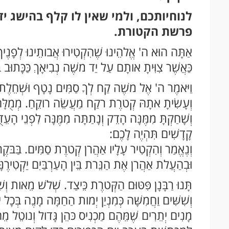
לנוחיותכם, ולמי שאין לו קלף בהישג י
פרשת הקטורת.
אַתָּה הוּא ה' אֱלהֵינוּ שֶׁהִקְטִירוּ אֲבותֵינוּ לְפָנֶיךָ 
כַּאֲשֶׁר צִוִּיתָ אותָם עַל יַד משֶׁה נְבִיאָךְ כַּכָּתוּב ב
וַיּאמֶר ה' אֶל משֶׁה קַח לְךָ סַמִּים נָטָף וּשְׁחֵלֶת וְח
וְעָשִׂיתָ אתָהּ קְטרֶת רקַח מַעֲשֵׂה רוקֵחַ. מְמֻל
וְשָׁחַקְתָּ מִמֶּנָּה הָדֵק וְנָתַתָּה מִמֶּנָּה לִפְנֵי ה
קָדָשִׁים תִּהְיֶה לָכֶם:
וְנֶאֱמַר וְהִקְטִיר עָלָיו אַהֲרן קְטרֶת סַמִּים. בַּבּקֶר
וּבְהַעֲלת אַהֲרן אֶת הַנֵּרת בֵּין הָעַרְבַּיִם יַקְטִיר
תָּנוּ רַבָּנָן פִּטּוּם הַקְּטרֶת כֵּיצַד. שְׁלשׁ מֵאות וְ
וְשִׁשִּׁים וַחֲמִשָּׁה כְּמִנְיַן יְמות הַחַמָּה מָנֶה בְּכָ
מָנִים יְתֵרִים שֶׁמֵּהֶם מַכְנִיס כּהֵן גָּדול וְנוטֵל מֵהֶ