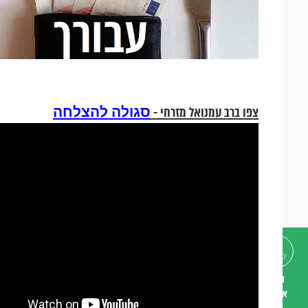
סגולה להצלחה
צפו ברב עמנואל מזרחי -
דברו
איתנו