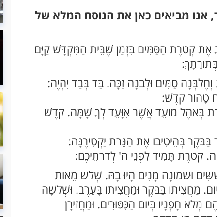
ד, אנו מביאים כאן את הנוסח המלא של
אֶת קְטרֶת הַסַּמִּים בִּזְמַן שֶׁבֵּית הַמִּקְדָּשׁ קַיָּם
ְּתורָתָךְ:
ֶלְבְּנָה סַמִּים וּלְבנָה זַכָּה. בַּד בְּבַד יִהְיֶה:
ָּח טָהור קדֶשׁ:
ָעֵדֻת בְּאהֶל מועֵד אֲשֶׁר אִוָּעֵד לְךָ שָׁמָּה. קדֶשׁ
 בַּבּקֶר בְּהֵיטִיבו אֶת הַנֵּרת יַקְטִירֶנָּה:
ֶנָּה. קְטרֶת תָּמִיד לִפְנֵי ה' לְדרתֵיכֶם:
שִׁשִּׁים וּשְׁמונָה מָנִים הָיוּ בָהּ. שְׁלשׁ מֵאות
ל יום. מַחֲצִיתו בַּבּקֶר וּמַחֲצִיתו בָּעֶרֶב. וּשְׁלשָׁה
ם מְלא חָפְנָיו בְּיום הַכִּפּוּרִים. וּמַחֲזִירָן