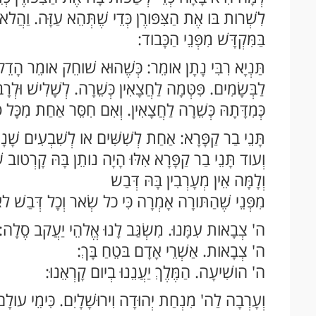
לִשְׁרות בּו אֶת הַצִּפּורֶן כְּדֵי שֶׁתְּהֵא עַזָּה. וַהֲלא מֵ
בַּמִּקְדָּשׁ מִפְּנֵי הַכָּבוד:
תַּנְיָא רִבִּי נָתָן אומֵר: כְּשֶׁהוּא שׁוחֵק אומֵר הָדֵ
לַבְּשָׂמִים. פִּטְּמָה לַחֲצָאִין כְּשֵׁרָה. לְשָׁלִישׁ וּלְר
כְּמִדָּתָהּ כְּשֵׁרָה לַחֲצָאִין. וְאִם חִסֵּר אַחַת מִכָּל ס
תָּנֵי בַר קַפָּרָא: אַחַת לְשִׁשִּׁים או לְשִׁבְעִים שָׁנ
וְעוד תָּנֵי בַר קַפָּרָא אִלּוּ הָיָה נותֵן בָּהּ קָרְטוב 
וְלָמָּה אֵין מְעָרְבִין בָּהּ דְּבַש
מִפְּנֵי שֶׁהַתּורָה אָמְרָה כִּי כל שְׂאר וְכָל דְּבַשׁ לא 
ה' צְבָאות עִמָּנוּ. מִשְׂגַּב לָנוּ אֱלהֵי יַעֲקב סֶלָה
ה' צְבָאות. אַשְׁרֵי אָדָם בּטֵחַ בָּךְ:
ה' הושִׁיעָה. הַמֶּלֶךְ יַעֲנֵנוּ בְיום קָרְאֵנוּ:
וְעָרְבָה לַה' מִנְחַת יְהוּדָה וִירוּשָׁלָיִם. כִּימֵי עולָם