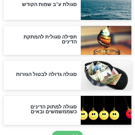
המסמך האבוד שנחשף
במרתפי מוסקבה: כתב היד
הנדיר של הרשב"ם התגלה
שורדת השואה שחוגגת 100:
"מודה לקב"ה על כל השנים"
לכל המאמרים
אחרית הימים