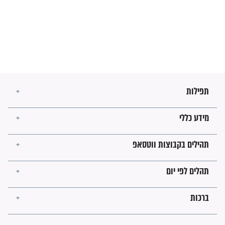
הזוהר הקדוש
בנו של הבבא סאלי: "אלו
השניות האחרונות לפני מלחמה
עולמית"
מה יהיו גבולות ארץ ישראל
בזמן הגאולה?
לכל המאמרים
ישועות תהילים