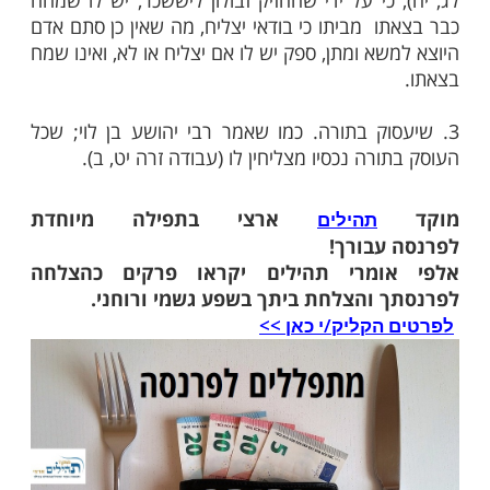
אוריאל
ז'
נשימה אחת, בשעה שיקום ממיטתו, בידים
ובטח לו שיצליח באותו היום.
חה במשא ומתן. כתב בספר ימלט נפשו, שיתמוך
ד לומדי תורה ועל זה פרש הרב מנחת יוסף את
שמח זבולון בצאתך ויששכר באהליך" (דברים
כי על ידי שהחזיק זבולון ליששכר, יש לו שמחה
ו מביתו כי בודאי יצליח, מה שאין כן סתם אדם
א ומתן, ספק יש לו אם יצליח או לא, ואינו שמח
וק בתורה. כמו שאמר רבי יהושע בן לוי; שכל
רה נכסיו מצליחין לו (עבודה זרה יט, ב).