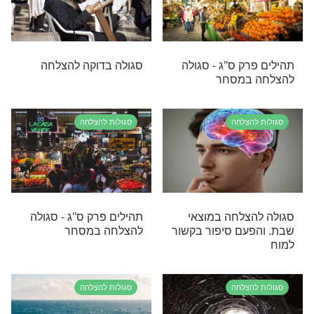
חורי תפילת
סגולה להצלחה במוצאי
מה דוד המלך
שבת. והפעם: יראת שמים
 המערה
של צדיקים
צלחה
סגולות להצלחה
צלחה
סגולה מופלאה להצלחה
בעבודה