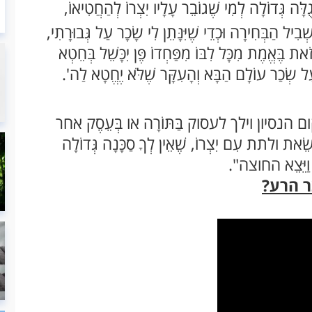
ֻלָּה גְּדוֹלָה לְמִי שֶׁגוֹבֵר עָלָיו יִצְרוֹ לְהַחֲטִיאוֹ,
בִיל הַבְּחִירָה וּכְדֵי שֶׁיִּנָּתֵן לִי שָׂכָר עַל גְּבוּרָתִי,
את בֶּאֱמֶת מִכָּל לִבּוֹ מִפַּחְדוֹ פֶּן יִכָּשֵׁל בְּחֵטְא
 עַל שְׂכַר עוֹלָם הַבָּא וְהָעִקָּר שֶׁלֹּא יֶחֱטָא לַה'.
ם הנסיון וילך לעסוק בַּתּוֹרָה או בְּעֵסֶק אחר
את ולתת עִם יִצְרוֹ, שֶׁאֵין לְךָ סַכָּנָה גְּדוֹלָה
ינס וַיֵּצֵא החוצה".
ר הרע?