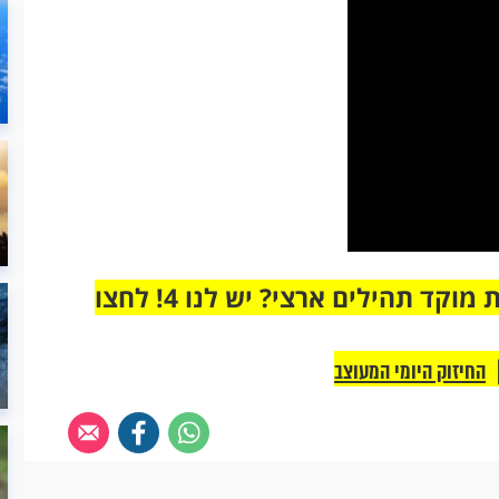
מחוברים רק לקבוצת ווטסאפ אחת מבית מוקד תהילים ארצי? יש לנו 4! לחצו
החיזוק היומי המעוצב