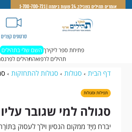
אומרים תהילים בשבילך, 24 שעות ביממה | 1-700-700-721
סרטונים קצרים
פתיחת ספר ליקירך
השם שלי בתהילים
תהילים לרפואה
תהילים לפרנסה
דף הבית
סגולות
סגולות להתחזקות
סג
תפילות וסגולות
סגולה למי שגובר עליו 
יברח מִיָּד ממקום הנסיון וילך לעסוק בַּתּוֹרָה א