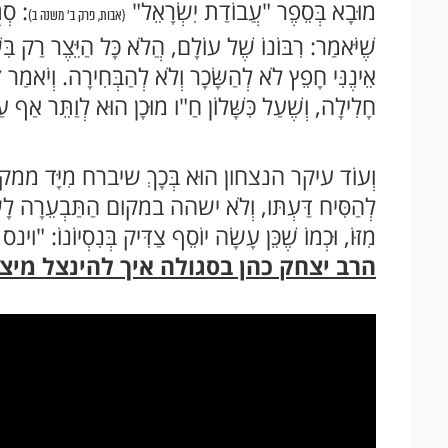
מוּבָא בְּסֵפֶר "עֲבוֹדַת יִשְׂרָאֵל"
: סְג
(אבות, פרק ב' משנה ב)
שֶׁיֹּאמַר: רִבּוֹנוֹ שֶׁל עוֹלָם, הֲלֹא כָּל הַיֵּצֶר רַק בִּשְׁ
אֵינֶנִּי חָפֵץ לֹא לְהַשָּׂכָר וְלֹא לְהַבְּחִירָה. וְיֹאמַר זֹ
חָלִילָה, וְשֶׁעַל כִּשָּׁלוֹן חַ"ו מוּכָן הוּא לְוַתֵּר אַף
וְעוֹד עיקר הנצחון הוּא בְּכָךְ שיברח מִיָּד ממקו
לְהַסִּיח דַּעְתּו, וְלֹא ישהה במקום הַתַּבְעֵרָה לָשֵׂ
מִזּוֹ, וּכְמוֹ שֶׁכֵּן עָשָׂה יוֹסֵף צַדִּיק בְּנִסְיוֹנוֹ: "ו
הרב יצחק כהן בסגולה איך להינצל מיצ