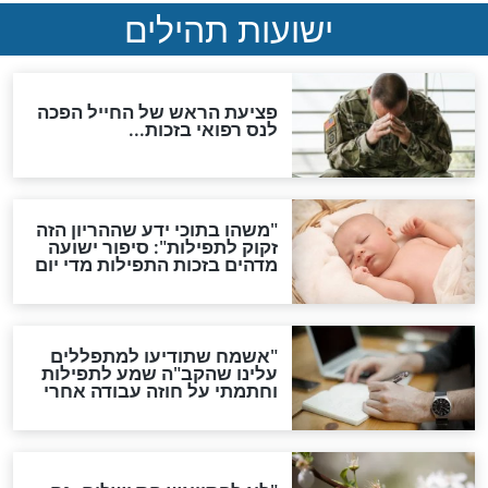
ות להמתקת הדינים וביטול
גזרות
סגולת ע"ב שמות הקודש
תפילה סגולית להמתקת
הדינים