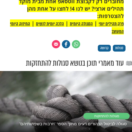
 רק לקבוצת ווטסאפ אחת מבית מוקד
תהילים ארצי? יש לנו 4! לחצו על אחת מהן
ת:
|
|
|
יומי
הסגולה היומית
הלכה יומית לנשים
החיזוק היומי