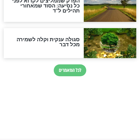
זהו החוק הקוסמי שמחייב את
חורבנה של איראן לפי ספר
הזוהר הקדוש
בנו של הבבא סאלי: "אלו
השניות האחרונות לפני מלחמה
עולמית"
מה יהיו גבולות ארץ ישראל
בזמן הגאולה?