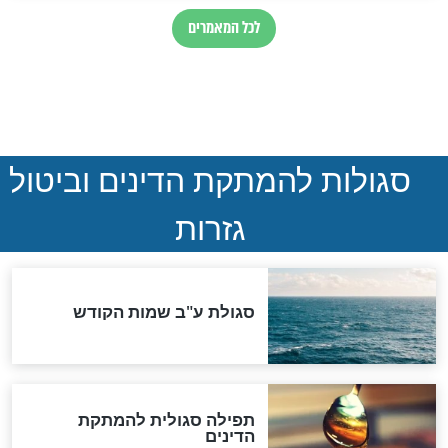
ההסכם החשאי של טראמפ
ואיראן: בלי שקיפות ועם הרבה
סימני שאלה
המסמך האבוד שנחשף
במרתפי מוסקבה: כתב היד
הנדיר של הרשב"ם התגלה
שורדת השואה שחוגגת 100:
"מודה לקב"ה על כל השנים"
לכל המאמרים