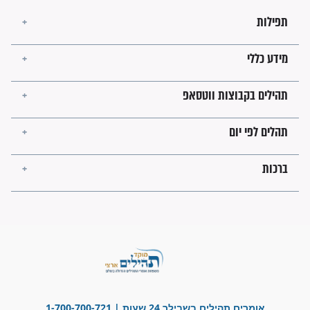
לכל המאמרים
ישועות תהילים
פציעת הראש של החייל הפכה
לנס רפואי בזכות...
"משהו בתוכי ידע שההריון הזה
זקוק לתפילות": סיפור ישועה
מדהים בזכות התפילות מדי יום