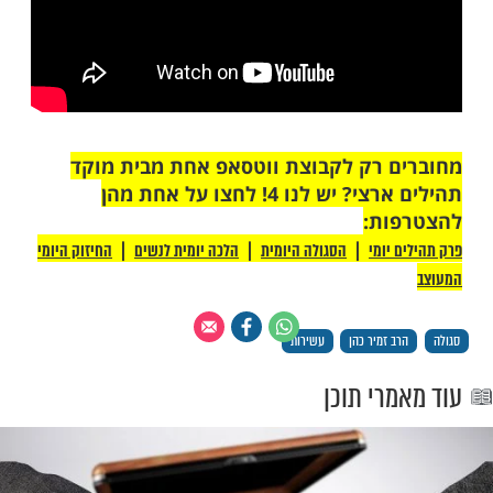
 רק לקבוצת ווטסאפ אחת מבית מוקד
תהילים ארצי? יש לנו 4! לחצו על אחת מהן