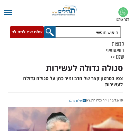
שלח שם לתפילה
 גדולה לעשירות
ן קצר של הרב זמיר כהן על סגולה גדולה
שלח לחבר