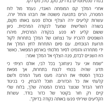
יה בעצמו חובב ציד מושבע וצלף מאומן, ביקש
רות קליעה ארצית ולהזמין את הצלף המומחה
מולו, הרצים יצאו דחופים, והתחרות אורגנה
וביעילות. הצלף הגיע גם הוא והמתין לפתיחת
המלך שהגיע, מלווה בפמליה מכובדת, הורה
 התחרות. מנהל הטקסים כחכח בגרונו והזמין
 להראות את כישוריו בתחום קליעה למטרה.
ך את רובה הצלפים המשוכלל שלו, ובתנועה
ל יורה למרכזו של לוח הקליעה. צלף מומחה
ך, וכל הכדורים קלעו במרכז המטרה.
 שסימן את המטרה המרכזית, שהיה
ימטרים בודדים, נוקב כולו, מקו לקו.
לך קם המומחה האגדי, נעמד מול לוח
הרים בתנועה פשוטה את רובהו והחל יורה.
ליעים ירה הצלף וכולם פגעו באותו מקום,