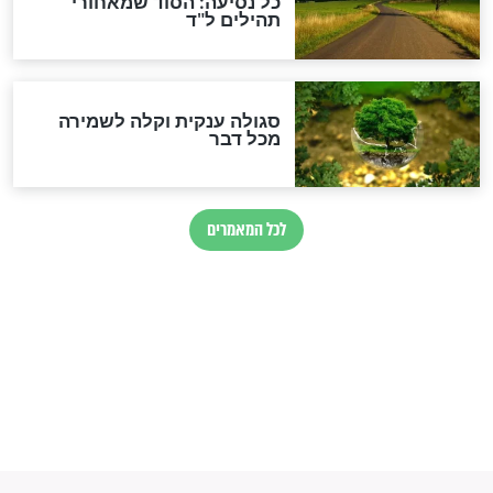
לכל המאמרים
מיסטיקה וקבלה
הרב שמואל אליהו: זה המפתח
לגאולה
זהו החוק הקוסמי שמחייב את
חורבנה של איראן לפי ספר
הזוהר הקדוש