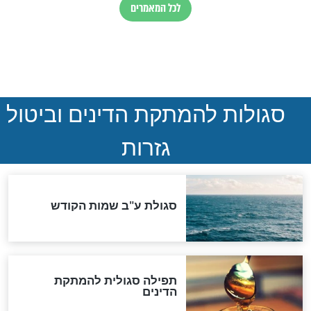
הותר לפרסום: לוחמי מילואים
נהרגו בדרום לבנון
ההסכם החשאי של טראמפ
ואיראן: בלי שקיפות ועם הרבה
סימני שאלה
המסמך האבוד שנחשף
במרתפי מוסקבה: כתב היד
הנדיר של הרשב"ם התגלה