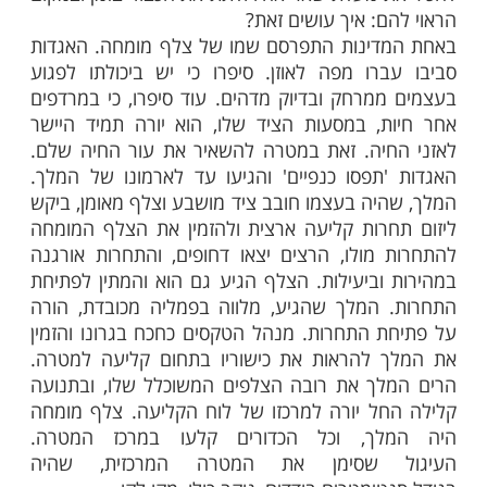
מות שלנו בתהילים
בלחיצה כאן >>>​
יוסף השבטים הקדושים כתוב "וישנאּו אותו ולא
ו לשלום"
לים כל הזמן לשלום בין האחים שלנו וצריכים
ל הכבוד של השני. כל אחד מהאחים צריך
 מעלת שאר אחיו ולתת את הכבוד בזמן ובמקום
ם: איך עושים זאת?
דינות התפרסם שמו של צלף מומחה. האגדות
רו מפה לאוזן. סיפרו כי יש ביכולתו לפגוע
מרחק ובדיוק מדהים. עוד סיפרו, כי במרדפים
, במסעות הציד שלו, הוא יורה תמיד היישר
יה. זאת במטרה להשאיר את עור החיה שלם.
תפסו כנפיים' והגיעו עד לארמונו של המלך.