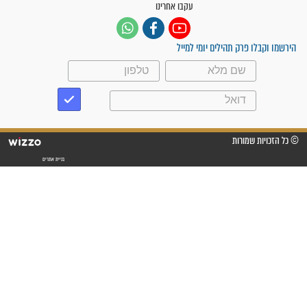
לנס רפואי בזכות...
"משהו בתוכי ידע שההריון הזה
זקוק לתפילות": סיפור ישועה
מדהים בזכות התפילות מדי יום
"אשמח שתודיעו למתפללים
עלינו שהקב"ה שמע לתפילות
וחתמתי על חוזה עבודה אחרי
שנתיים של חיפוש!"
"לא להתייאש חס ושלום, גם