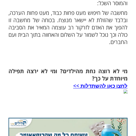
שלישית שמעל לנקודה המרכזית. כיוון
ליע לא פגע בנקודה המרכזית, מיהרו
 להכריז על נצחונו של המלך בתחרות לקול
נוכחים. עם סיום התחרות לחץ המלך את
ו והזמינו לסיור מלכותי בארמון המפואר. כאשר
ים לבדם, פנה הצלף אל המלך ואמר:
י על ניצחונך בכל לבי, אולם רציתי כי
יה בכוחי לנצח בתחרות, אך מפאת
סטתי את הרובה מעט מעל המרכז ולשם
ת כל הכדורים. תוכל להבחין, כי בניגוד
דול שנוצר במרכז המטרה שלך, בלוח שלי
ק חור בקוטר של כדור בודד. עשרות
שיריתי פגעו באותה נקודה בדיוק".