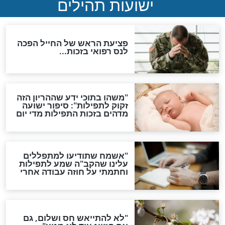
לכל המאמרים
ות להמתקת הדינים וביטול
גזרות
סגולת ע"ב שמות הקודש