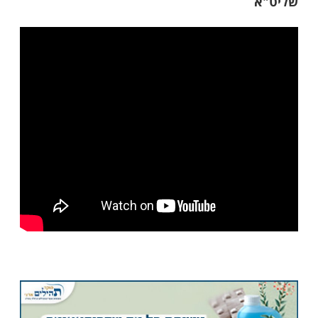
לים בכל יום צ' אמנים, ד' קדושות, י' קדישים
' ברכות כמידת צדיק
וזה תמיד יאירך ימים וניצול משדים ומרוחות
נים כשרים (ספר הסגולות לרבני ישיבת כתר
ולה ועצומה שילמד כל הלילה ולא ישן ובפרט
שי ובליל שבועות וכאשר יעשה כן, יהפכו אותיות
 "כתר" (ספר הסגולות)
ריכות ימים ושנים - הרה"ג אליהו רוסתמי