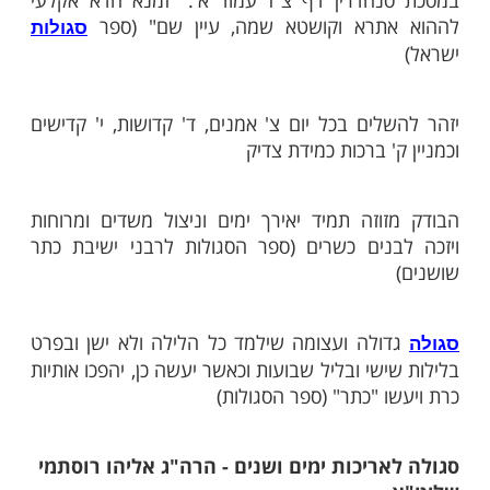
דק בדביקות "שבאמת ויציב" (בתפילת שחרית),
ובא מעשה באדם אחד שגילה זאת לאחר מותו,
 באמת ויציב ולכן נפטר פתאומית (זוהר הקדוש)
פר תוספתא למדרש פנחס וזה לשונו "ואמר מי
א לדבר שקר, הוא מאריך ימים, ורוב שקרנים
מתים בקצרות ימים, אם לא שהוא רשע בשאר
שאין משגיחין עליו.." אמר המלקט: דבריו
יש להם מקור בדברי רבותינו זכרונם לברכה,
הדרין דף צ"ז עמוד א': "זמנא חדא אקלעי
תרא וקושטא שמה, עיין שם" (ספר
סגולות