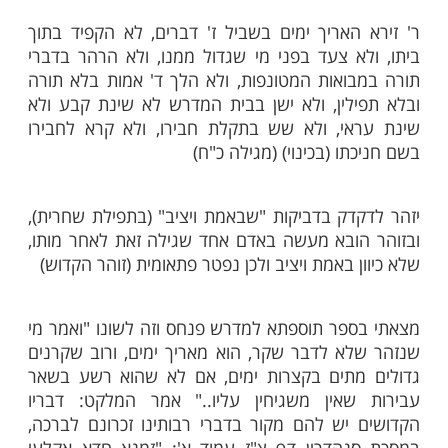
ידיו לרב אדא בר אהבה, במה הארכת ימים?
מימי לא הקפדתי בתוך ביתי וכו' (מסכת
כוס אומר כל המאריך בשמע ישראל באחד
ו ימיו ושנותיו (מסכת ברכות י"ג)
האריך ימים בשביל ז' דברים, לא הקפיד בתוך
א צעד בפני מי שגדול ממנו, ולא הרהר בדברי
ואות המטונפות, ולא הלך ד' אמות בלא תורה
לין, ולא ישן בבית המדרש לא שינת קבע ולא
י, ולא שש בתקלת חבירו, ולא קרא לחבירו
ו (בכינוי) (מגילה כ"ח)