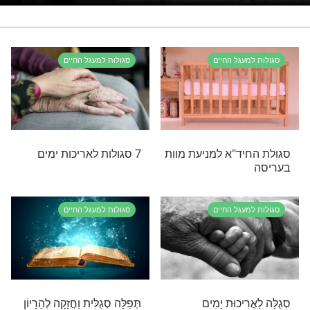
לות
אריכות ימים
רי תוכן בנושא סגולות למעגל החיים