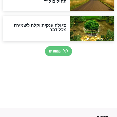
לכל המאמרים
מיסטיקה וקבלה
הרב שמואל אליהו: זה המפתח
לגאולה
זהו החוק הקוסמי שמחייב את
חורבנה של איראן לפי ספר
הזוהר הקדוש
בנו של הבבא סאלי: "אלו