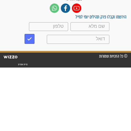
"משהו בתוכי ידע שההריון הזה
זקוק לתפילות": סיפור ישועה
מדהים בזכות התפילות מדי יום
"אשמח שתודיעו למתפללים
עלינו שהקב"ה שמע לתפילות
וחתמתי על חוזה עבודה אחרי
שנתיים של חיפוש!"
"לא להתייאש חס ושלום, גם
אם הזיווג עוד לא מגיע"