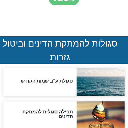
הותר לפרסום: לוחמי מילואים
נהרגו בדרום לבנון
ההסכם החשאי של טראמפ
ואיראן: בלי שקיפות ועם הרבה
סימני שאלה
המסמך האבוד שנחשף
במרתפי מוסקבה: כתב היד
הנדיר של הרשב"ם התגלה