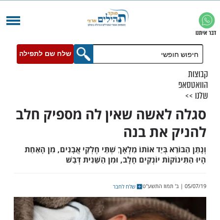
שלח שם לתפילה
לאשה שאין לה מספיק חלב
 את בנה
ֹרֵא בְּיַד אוֹתוֹ מַלְאָךְ שְׁתֵּי חֶלְקֵי אֲבָנִים, מִן הָאַחַת
ֹקוֹת יוֹנְקִים חָלָב, וּמִן הַשֵּׁנִית דְּבַשׁ