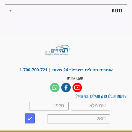
לכל המאמרים
ישועות תהילים
פציעת הראש של החייל הפכה
לנס רפואי בזכות...
"משהו בתוכי ידע שההריון הזה
זקוק לתפילות": סיפור ישועה
מדהים בזכות התפילות מדי יום