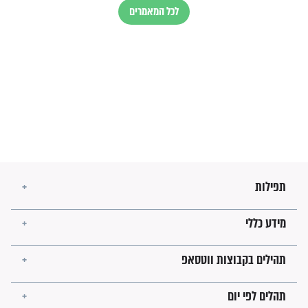
זהו החוק הקוסמי שמחייב את
חורבנה של איראן לפי ספר
הזוהר הקדוש
בנו של הבבא סאלי: "אלו
השניות האחרונות לפני מלחמה
עולמית"
מה יהיו גבולות ארץ ישראל
בזמן הגאולה?