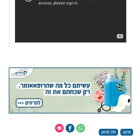
 לָהֶם מַלְאָךְ מִמְּשָׁרְתָיו אֲשֶׁר בַּשָּׁמַיִם לְרָחֲצָם לְאֵלּוּ הַתִּינוֹקוֹת שֶׁנּוֹלְדוּ וְהֻשְׁלְכוּ בַּשָּׂדֶה, וְלָסוּךְ
 בַּשֶּׁמֶן, וּלְהָחֵם לָהֶם, וְנָתַן הַבּוֹרֵא בְּיַד אוֹתוֹ מַלְאָךְ שְׁתֵּי חֶלְקֵי אֲבָנִים, מִן הָאַחַת הָיוּ הַתִּינוֹקוֹת
ן הַשֵּׁנִית דְּבַשׁ, וְגַם שַׂעֲרוֹת ראֹשָׁם הָיָה מְגַדֵּל עַד שֶׁיְּכַסּוּם עַד בִּרְכֵּיהֶם לְמַעַן יִתְכַּסּוּ וְיֵחַם לָהֶם,
ָם עַד שֶׁגָּדְלוּ וּבָאוּ לְחֵיק הוֹרֵיהֶם.
 המרתק של הרב יובל הכהן אשרוב על חינוך ילדים: