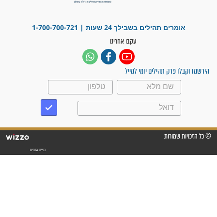
"משהו בתוכי ידע שההריון הזה
זקוק לתפילות": סיפור ישועה
מדהים בזכות התפילות מדי יום
"אשמח שתודיעו למתפללים
עלינו שהקב"ה שמע לתפילות
וחתמתי על חוזה עבודה אחרי
שנתיים של חיפוש!"
"לא להתייאש חס ושלום, גם
אם הזיווג עוד לא מגיע"