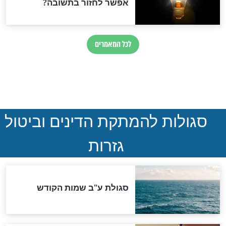
הותר לפרסום: לוחמי מילואים
נהרגו בדרום לבנון
ההסכם החשאי של טראמפ
ואיראן: בלי שקיפות ועם הרבה
סימני שאלה
המסמך האבוד שנחשף
במרתפי מוסקבה: כתב היד
הנדיר של הרשב"ם התגלה