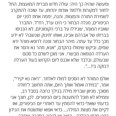
ות עוד תוכן חדש ומפתיע! התחברו לכל
מות שלנו בתהילים
בלחיצה כאן >>>​
רה ביותר הגיעה לשולחנו של הגאון יצחק
ן שליט"א, בערב יום הכיפורים.
יה כך היה: עולה חדש מברית המועצות, החל
קורות וללמוד אודות יהדותו, עד שזכה להתקרב
תורה והמצוות. והנה, יממה אחת לפני יום
, מגלה הבחור כי הינו ערל, רח"ל. התברר
מר, שגידלו על ברכי הקומוניזם, לא הכניסו
 אברהם אבינו, ואותו 'תינוק שנשבה' לא ידע
עד עתה. מיהר הבחור ופנה לרופא-מוהל ירא