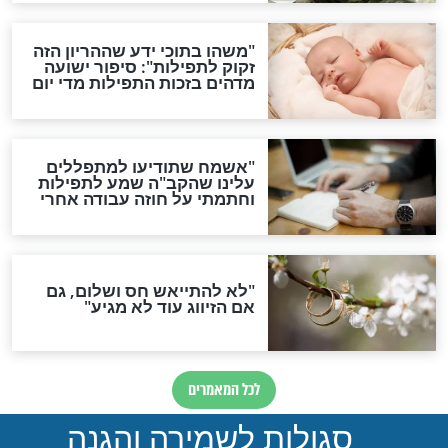
ות להמתקת הדינים וביטול
גזרות
סגולת ע"ב שמות הקודש
תפילה סגולית להמתקת
הדינים