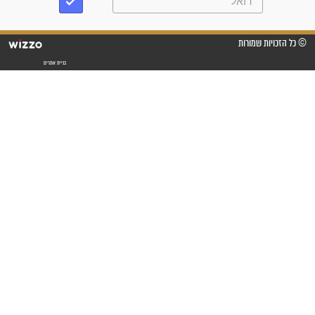
"אשמח שתודיעו למתפללים
עלינו שהקב"ה שמע לתפילות
וחתמתי על חוזה עבודה אחרי
שנתיים של חיפוש!"
"לא להתייאש חס ושלום, גם
אם הזיווג עוד לא מגיע"
לכל המאמרים
סגולות לשמירה והגנה