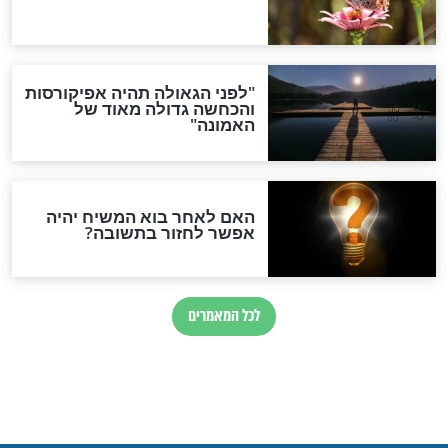
פדים: אישים מכל
מרגש: מה אמר הרב דב לנדו
ת הפוליטית
בדמעות לילדים היתומים?
כם שלום כהן זצ"ל
חדשות יהדות
הותר לפרסום: לוחמי מילואים
נהרגו בדרום לבנון