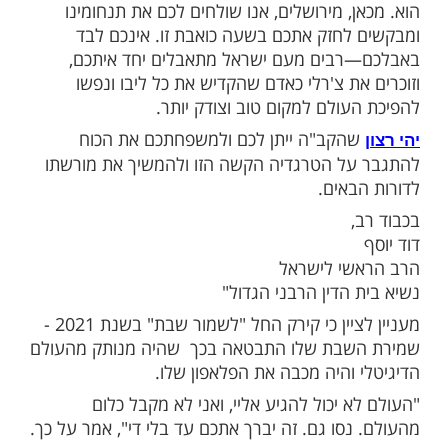
ולים ואופיו האציל הפכו אותו לדמות יוצאת
רכו הצנועה אך הנחושה, הוא תמיד בחר לעמוד
 והצדק.
ולשני ילדיו הצעירים—קשה לי למצוא מילים של
ע כה קשה, רגע שבו מורגש האובדן בכל רגע
 הנחמה הגדולה ביותר טמונה במורשת האדירה
תיר אחריו.
ות על פועלו הגדול, ואני מצר שלא זכיתי
ופן אישי.
רא והאכזרי הזה ראוי לגינוי מכל אדם באשר
, מירושלים, אנו שולחים לכם את תנחומינו
לחזק אתכם בשעה כואבת זו. אינכם לבד
בים מעם ישראל מתאבלים יחד איתכם,
ת צ'רלי כאדם שהקדיש את כל ליבו ונפשו