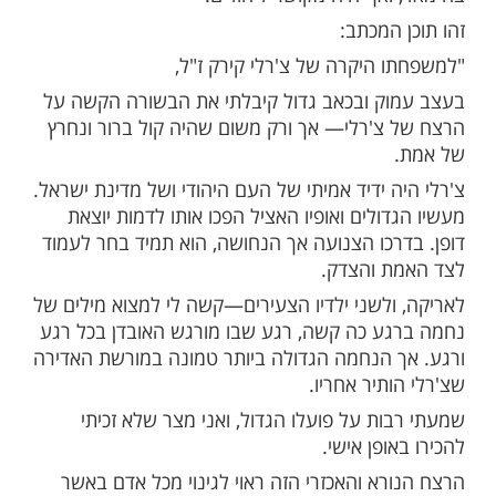
ות עוד תוכן חדש ומפתיע! התחברו לכל
מות שלנו בתהילים
בלחיצה כאן >>>​
יוסף שלח מכתב תנחומים למשפחתו של צ'רלי
צח. כידוע, קירק אהב את המדינת ישראל ותמך
ואף היה מקושר ליהודים.
המכתב:
 היקרה של צ'רלי קירק ז"ל,
ק ובכאב גדול קיבלתי את הבשורה הקשה על
צ'רלי— אך ורק משום שהיה קול ברור ונחרץ
 ידיד אמיתי של העם היהודי ושל מדינת ישראל.