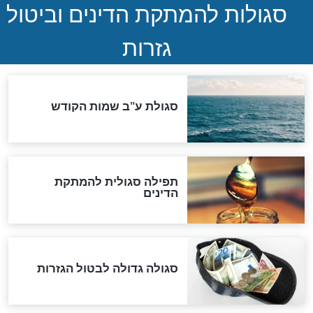
ההסכם החשאי של טראמפ
ואיראן: בלי שקיפות ועם הרבה
סימני שאלה
המסמך האבוד שנחשף
במרתפי מוסקבה: כתב היד
הנדיר של הרשב"ם התגלה
שורדת השואה שחוגגת 100:
"מודה לקב"ה על כל השנים"