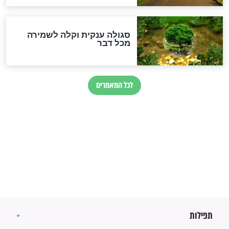
זהו החוק הקוסמי שמחייב את
חורבנה של איראן לפי ספר
הזוהר הקדוש
בנו של הבבא סאלי: "אלו
השניות האחרונות לפני מלחמה
עולמית"
מה יהיו גבולות ארץ ישראל
בזמן הגאולה?