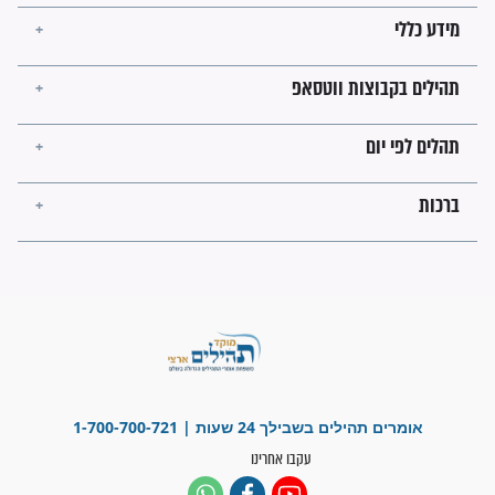
לכל המאמרים
ישועות תהילים
פציעת הראש של החייל הפכה
לנס רפואי בזכות...
"משהו בתוכי ידע שההריון הזה
זקוק לתפילות": סיפור ישועה
מדהים בזכות התפילות מדי יום
"אשמח שתודיעו למתפללים