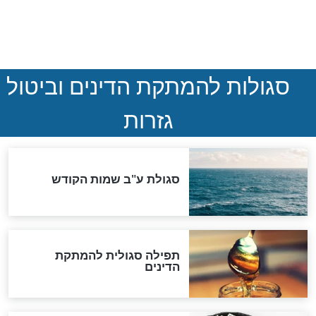
המסמך האבוד שנחשף
במרתפי מוסקבה: כתב היד
הנדיר של הרשב"ם התגלה
שורדת השואה שחוגגת 100:
"מודה לקב"ה על כל השנים"
לכל המאמרים
אחרית הימים