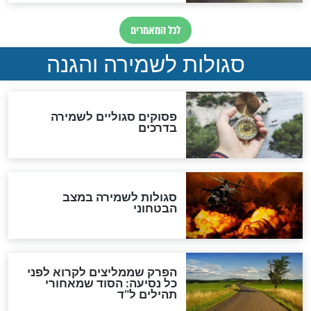
סגולה למתוק הדינים
כשממשמשים ובאים
לכל המאמרים
מיסטיקה וקבלה
הרב שמואל אליהו: זה המפתח
לגאולה