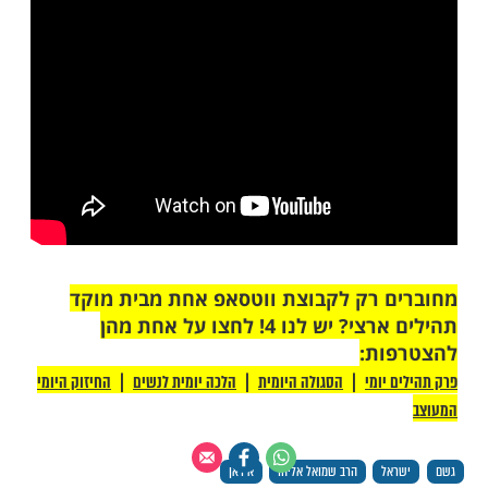
ות עוד תוכן חדש ומפתיע! התחברו לכל
מות שלנו בתהילים
בלחיצה כאן >>>​