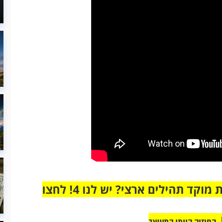
מחוברים רק לקבוצת ווטסאפ אחת מבית מוקד תהילים ארצי? יש לנו 4! לחצו