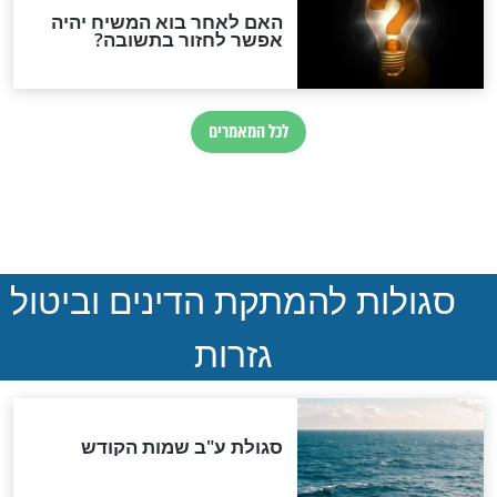
המסמך האבוד שנחשף
במרתפי מוסקבה: כתב היד
הנדיר של הרשב"ם התגלה
שורדת השואה שחוגגת 100:
"מודה לקב"ה על כל השנים"
לכל המאמרים
אחרית הימים