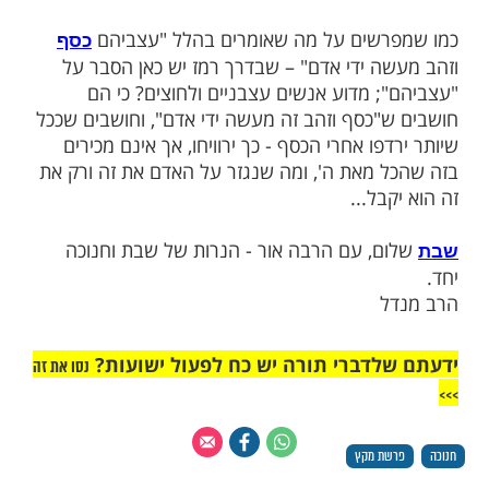
תנו מידי הרשעים.
יש עניין לקרוא את פרשת מקץ בימי החנוכה,
ה זו מסופר מה שנגזר על יוסף להשאר עוד
מים בבית האסורים רק מחמת שתלה את בטחונו
ים שיזכיר אותו אצל פרעה וכו'. לבסוף שכח
ם את יוסף, ורק בזכות חסדיו של ה' יצא
בית האסורים ונעשה מושל בכל ארץ מצרים.
הזכירנו - אל תבטחו בנדיבים! אל תחשבו שיש
לם שפועל מכח איזה אדם, כי הכל רק מאת ה'.
רשים על מה שאומרים בהלל "עצביהם
כסף
ה ידי אדם" – שבדרך רמז יש כאן הסבר על
; מדוע אנשים עצבניים ולחוצים? כי הם