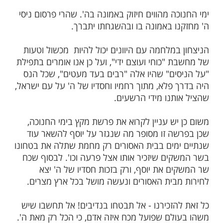
ות עוד תוכן חדש ומפתיע! התחברו לכל
מות שלנו בתהילים
בלחיצה כאן >>>​
בוע נאמר "ויהי מקץ שנתיים ימים ופרעה
ספרים רבים מחפשים את הקשר שבין ימי
פרשת מקץ שקוראים בימים אלו.
ה מהווים חיזוק באמונה בה'. שהרי פרסום ניסי
ו באמונה בו ובהשגחתו יתברך.
במלחמה עם היוונים יכול להיות מכשול וטעות
"כוחי ועוצם ידי", ועל כן אנו אומרים בתפילת
ים" שהיו אלה "רבים בעד מעטים", שכל הנס
 פלא, מתוך רחמיו וחסדיו של ה' על עם ישראל,