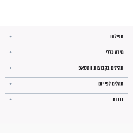
ישועות תהילים
פציעת הראש של החייל הפכה
לנס רפואי בזכות...
"משהו בתוכי ידע שההריון הזה
זקוק לתפילות": סיפור ישועה
מדהים בזכות התפילות מדי יום
"אשמח שתודיעו למתפללים
עלינו שהקב"ה שמע לתפילות