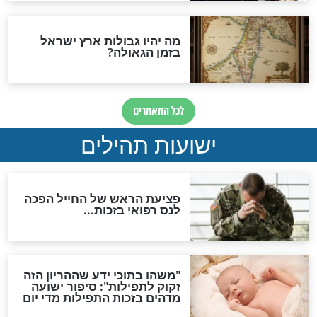
ות להמתקת הדינים וביטול
גזרות
סגולת ע"ב שמות הקודש
תפילה סגולית להמתקת
הדינים