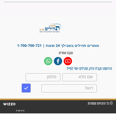
"משהו בתוכי ידע שההריון הזה
זקוק לתפילות": סיפור ישועה
מדהים בזכות התפילות מדי יום
"אשמח שתודיעו למתפללים
עלינו שהקב"ה שמע לתפילות
וחתמתי על חוזה עבודה אחרי
שנתיים של חיפוש!"
"לא להתייאש חס ושלום, גם
אם הזיווג עוד לא מגיע"