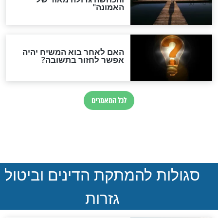
נהרגו בדרום לבנון
ההסכם החשאי של טראמפ
ואיראן: בלי שקיפות ועם הרבה
סימני שאלה
המסמך האבוד שנחשף
במרתפי מוסקבה: כתב היד
הנדיר של הרשב"ם התגלה
שורדת השואה שחוגגת 100:
"מודה לקב"ה על כל השנים"