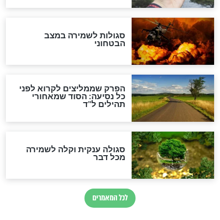
הרב שמואל אליהו: זה המפתח
לגאולה
זהו החוק הקוסמי שמחייב את
חורבנה של איראן לפי ספר
הזוהר הקדוש
בנו של הבבא סאלי: "אלו
השניות האחרונות לפני מלחמה
עולמית"