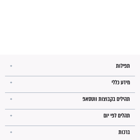
מה יהיו גבולות ארץ ישראל
בזמן הגאולה?
לכל המאמרים
ישועות תהילים
פציעת הראש של החייל הפכה
לנס רפואי בזכות...