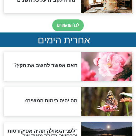
ד סופגניה?
להדליק נרות חנוכה?
חנוכה
 פעם לא טעמתם:
למה בחנוכה ה' לא עשה נס
יבות ספגטי
שתהיה מנורת זהב?
חדשות יהדות
הותר לפרסום: לוחמי מילואים