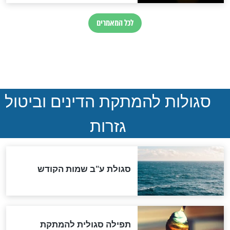
עידן אלכסנדר
מחכים לחטופים: "אני
תהילים זה הנשק
סובלת כל רגע בשקט, כי אני
יודעת שהכאב שלך גדול
משלי"
חדשות יהדות
הותר לפרסום: לוחמי מילואים
נהרגו בדרום לבנון
ההסכם החשאי של טראמפ
ואיראן: בלי שקיפות ועם הרבה
סימני שאלה