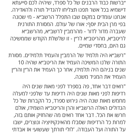
מות שלנו בתהילים
בלחיצה כאן >>>​
ופה פוגשים יהודים את הראשון לציון,
 יוסף, שמקיים מסע חיזוק בחו"ל.
שי) הוא הגיע לבית הכנסת העתיק בברצלונה.
הכנסת בו התפלל הרשב״א זצ"ל.
 במעמד המרגש:
בוד הרבנים של כל ספרד, שיהיה לכם סייעתא
כל אשר תפנו תצליחו להגדיל תורה ולהאדירה.
מדים במקום שבו התפלל הרשב״א - מי שכונה
בית יוסף: אורו של עולם. המסורת התורנית
ור לדור - מהרמב״ן לרשב״א, מהרשב״א
 מהריטב״א לר״ן - זו שלשלת הקודש שממשיכה
בחסדי שמיים.