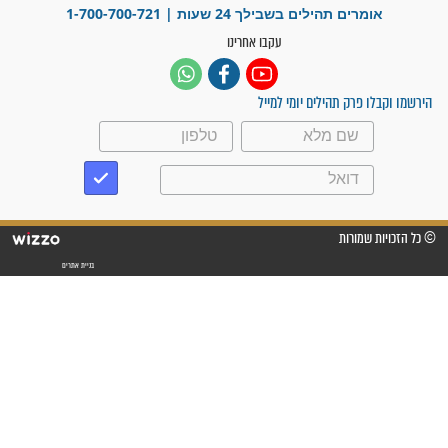
ישועות תהילים
פציעת הראש של החייל הפכה
לנס רפואי בזכות...
"משהו בתוכי ידע שההריון הזה
זקוק לתפילות": סיפור ישועה
מדהים בזכות התפילות מדי יום
"אשמח שתודיעו למתפללים