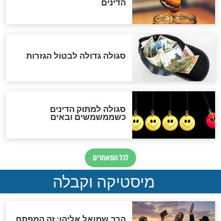
המסמך האבוד שנחשף
במרתפי מוסקבה: כתב היד
הנדיר של הרשב"ם התגלה
שורדת השואה שחוגגת 100:
"מודה לקב"ה על כל השנים"
לכל המאמרים
אחרית הימים