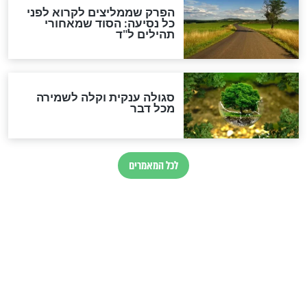
סגולה למתוק הדינים
כשממשמשים ובאים
לכל המאמרים
מיסטיקה וקבלה
הרב שמואל אליהו: זה המפתח
לגאולה