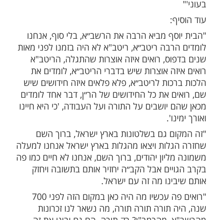
יה תלמיד של הרמב״ן והעמיד תלמידים. מסורת
התורה שלנו המשיכה העמיד את הריטב״א שהיה 10
הם היה תלמידו, אחר כך העמיד את הר״ן והר״ן
 המגיד משנה.
בר אחד, פה בספרד לפני מאות שנים היה
פני מאות שנים היה רדיפות עד שלפני למעלה
ת שנה היה גירוש ספרד, כל הקברות של כל
האלה הרשב״א והרן והריטב״א השמידו, אולם
הכל. דבר אחד רואים מה שהחזיק אותם בזה,
הרדיפות שסבלו מהאינקויזיציה ונוצרים, ישבו
 ועל העבודה. 'לולי תורתך שעשועי אז אבדתי
:
סף מביא הרבה את הרשב״א, בלי סוף, אנחנו