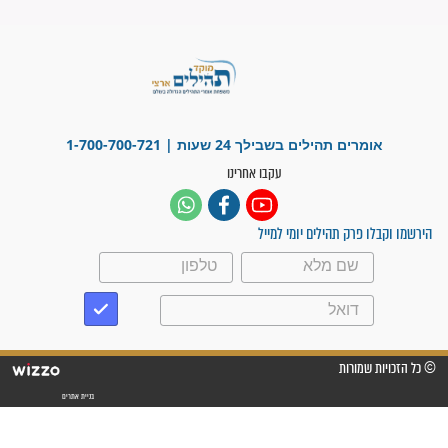
"משהו בתוכי ידע שההריון הזה
זקוק לתפילות": סיפור ישועה
מדהים בזכות התפילות מדי יום
"אשמח שתודיעו למתפללים
עלינו שהקב"ה שמע לתפילות
וחתמתי על חוזה עבודה אחרי
שנתיים של חיפוש!"
"לא להתייאש חס ושלום, גם
אם הזיווג עוד לא מגיע"