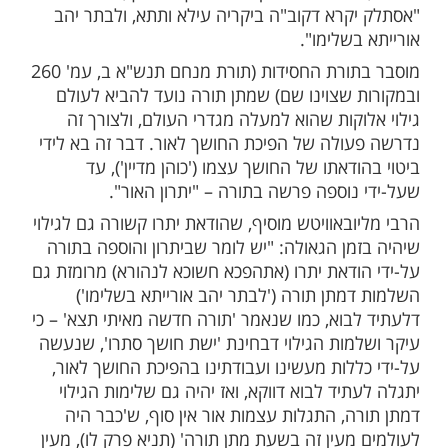
 הגאולה השלמה בע"ה.
ניכם:
 בזוהר נאמר (יתרו סז,ב ואילך) שהתורה הייתה
תן רק אחרי שבא יתרו והודה "עַתָּה יָדַעְתִּי כִּי
מִכׇּל הָאֱלוֹקִים". דווקא הודאתו של יתרו, בהיותו
בודה זרה', ועד ש"לא הניח עבודה זרה שלא
עלה את יתרון האור מתוך החושך, ועל-ידי זה
קרא דקוב"ה ביקריה עילא ותתא, ולבתר יהב
שלימו".
מוסבר בתורת החסידות (תורת מנחם תנש"א ב, עמ' 260
 שצוינו שם) שמתן תורה נועד להביא לעולם
קות שהוא למעלה מגדרי העולם, ולצורך זה
ולה של הפיכת החושך לאור. דבר זה בא לידי
דאתו של החושך עצמו ('כוהן מדיין'), עד