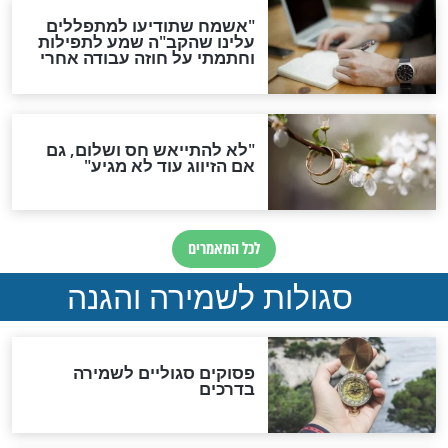
תפילה סגולית להמתקת
הדינים
סגולה גדולה לבטול הגזרות
סגולה למתוק הדינים
כשממשמשים ובאים