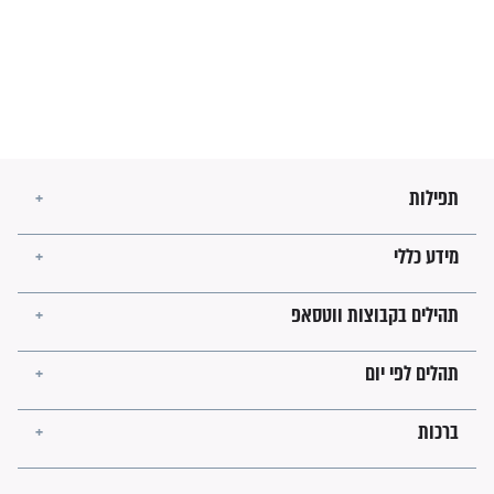
השניות האחרונות לפני מלחמה
עולמית"
מה יהיו גבולות ארץ ישראל
בזמן הגאולה?
לכל המאמרים
ישועות תהילים
פציעת הראש של החייל הפכה
לנס רפואי בזכות...