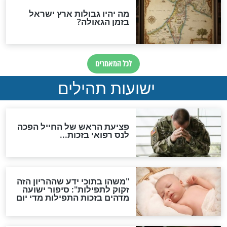
ות להמתקת הדינים וביטול
גזרות
סגולת ע"ב שמות הקודש