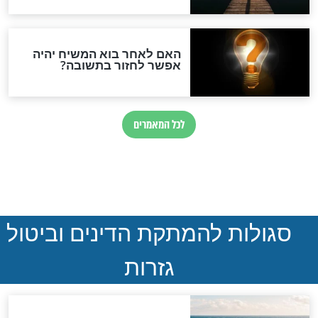
הותר לפרסום: לוחמי מילואים
נהרגו בדרום לבנון
ההסכם החשאי של טראמפ
ואיראן: בלי שקיפות ועם הרבה
סימני שאלה
המסמך האבוד שנחשף
במרתפי מוסקבה: כתב היד
הנדיר של הרשב"ם התגלה