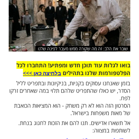
שלח לחבר
לב: זה מה שקורה ממש מעבר לפינה שלנו
ות עוד תוכן חדש ומפתיע! התחברו לכל
מות שלנו בתהילים
בלחיצה כאן >>>​
נו עסוקים בקניות, בניקיונות ובתפריט לליל