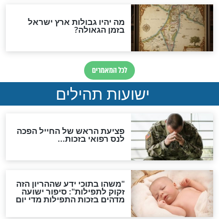
ות להמתקת הדינים וביטול
גזרות
סגולת ע"ב שמות הקודש
תפילה סגולית להמתקת
הדינים