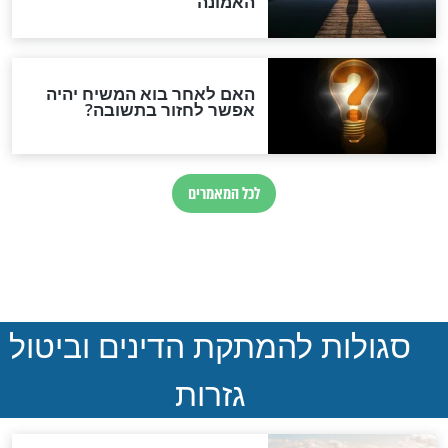
סימני שאלה
המסמך האבוד שנחשף
במרתפי מוסקבה: כתב היד
הנדיר של הרשב"ם התגלה
שורדת השואה שחוגגת 100:
"מודה לקב"ה על כל השנים"
"נביא בעיר": מכירת המחלה
לגוי והוספת השם חזקיהו
לרפואת הרב דב הכהן קוק