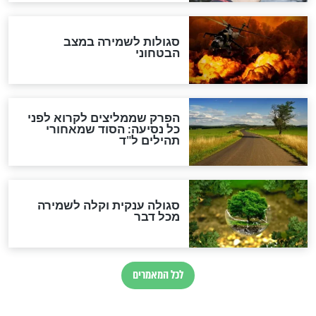
הרב שמואל אליהו: זה המפתח
לגאולה
זהו החוק הקוסמי שמחייב את
חורבנה של איראן לפי ספר
הזוהר הקדוש
בנו של הבבא סאלי: "אלו
השניות האחרונות לפני מלחמה
עולמית"