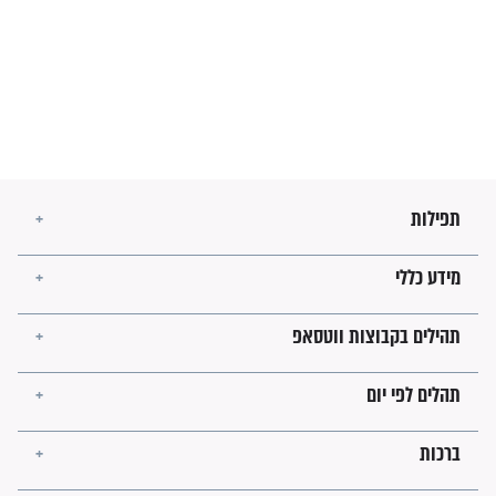
מה יהיו גבולות ארץ ישראל
בזמן הגאולה?
לכל המאמרים
ישועות תהילים
פציעת הראש של החייל הפכה
לנס רפואי בזכות...