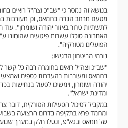
בנושא זה נמסר כי "שב"כ וצה"ל רואים בחומ
מטעם מרחב הגדה בחמאס, וכן מעורבות בה
לתשתיות טרור באזור יהודה ושומרון". עוד 
האחרונה סוכלו עשרות פיגועים שהוכוונו ע
הפועלים מטורקיה".
גורמי הביטחון הדגישו:
"שב״כ וצה״ל רואים בחומרה רבה כל קשר ל
בחמאס ומעורבות בהעברות כספים ואמצעי ל
יהודה ושומרון, וימשיכו לפעול בנחישות בכד
ומדינת ישראל".
במקביל לסיכול הפעילות הטורקית, דובר צה"
ומחמד פרא בתקיפה בדרום הרצועה בשבוע ש
של חמאס ובגא"פ, ונטלו חלק במערך שנוע