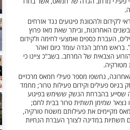
די פעילי מרחב הגדה של חמאס, אשר בחרו
.
לקידום ולהכוונת פיגועים נגד אזרחים
. בשנים האחרונות, וביתר שאת מאז פרוץ
לים, העברת כספים ואמצעי לחימה ולקידום
ל. בראש מרחב הגדה עומד כיום זאהר
הזרוע הצבאית של המרחב. בשב"כ ציינו כי
 מטורקיה.
רונה, נחשפו מספר פעילי חמאס מרכזיים
 בגיוס פעילים וקידום פעילות טרור; מחמד
ה שסייע בהברחת הנשק ששימש בפיגוע
ת בנובמבר 2023; וליד אבו נצאר שמימן תשתית טרור בבית לחם;
מאס מקיימים את פעילותם משטח טורקיה,
ים תשתיות במדינה לצורך העברת הנחיות