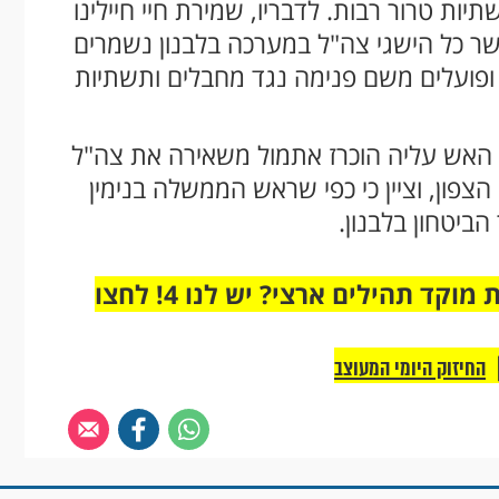
ות טרור רבות. לדבריו, שמירת חיי חיילינו
אשר כל הישגי צה"ל במערכה בלבנון נשמרים
ב ופועלים משם פנימה נגד מחבלים ותשתיות
ת האש עליה הוכרז אתמול משאירה את צה"ל
הצפון, וציין כי כפי שראש הממשלה בנימין
הביטחון בלבנון.
מחוברים רק לקבוצת ווטסאפ אחת מבית מוקד תהילים ארצי? יש לנו 4! לחצו
החיזוק היומי המעוצב