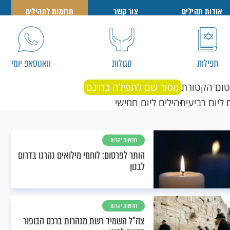
אודות תהילים
צור קשר
תרומות לתהילים
תפילות
סגולות
וואטסאפ יומי
טום הקטורת
מסור שם לתפילה בחינם
 ליום רביעי
תהילים ליום חמישי
חדשות יהדות
הותר לפרסום: לוחמי מילואים נהרגו בדרום
לבנון
חדשות יהדות
צה"ל השמיד רשת מנהרות ברכס הבופור