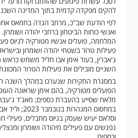
לסכל עשרות פיגועים שהוזמנו וקודמו על י
להקים מפקדה קדמית בתוך המדינה השכנה
לפי הודעת שב"כ, מרחב הגדה בחמאס אחראי 
ואנשי כוחות הביטחון ברחבי יהודה ושומרון
המלחמה, פועלים אנשיו מטורקיה לגיוס פעי
פעילות טרור בשטחי יהודה ושומרון ובישרא
ג'אברין, בעוד אימן אבו חליל משמש כראש 
השניים מובילים את פעילות הטרור המכוונת
במסגרת החקירות שנערכו במהלך השנה האח
הפועלים מטורקיה, בהם אימן שראונה העוסק
מלאח שסייע בהעברת כספים; מאג'ד ג'עב
במחסום המנהרו
וסלאם יעיש שעסק בגיוס מחבלים. פעילי ח
נפגשים עם פעילים מיהודה ושומרון ומנצל
וכספים.