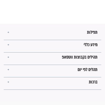
בנו של הבבא סאלי: "אלו
השניות האחרונות לפני מלחמה
עולמית"
מה יהיו גבולות ארץ ישראל
בזמן הגאולה?
לכל המאמרים
ישועות תהילים