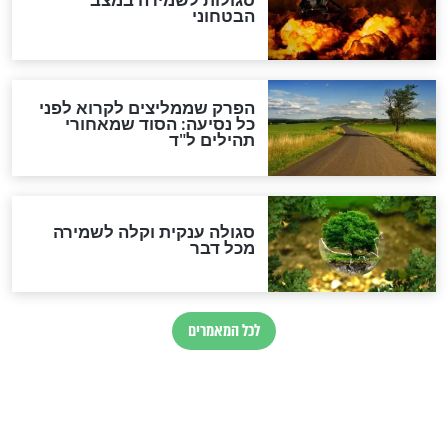
לכל המאמרים
מיסטיקה וקבלה
הרב שמואל אליהו: זה המפתח
לגאולה
זהו החוק הקוסמי שמחייב את
חורבנה של איראן לפי ספר
הזוהר הקדוש