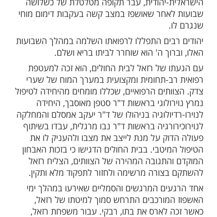
ות עוד תוכן חדש ומפתיע! התחברו לכל
מות שלנו בתהילים
בלחיצה כאן >>>​
זיקה היהודית התעורר הבוקר לבשורות
מיוחד, כאשר הזמר והיוצר האהוב יונתן רזאל
יתו מהמרכז הרפואי שערי צדק בירושלים. רזאל
ן ה-53, מהקולות הבולטים והמשפיעים ביותר בתרבות
-יהודית, עבר תקופה מטלטלת של כשלושה
אחר שאושפז במצב קשה בעקבות דימום מוחי
.
בים התפללו לרפואתו השלמה במהלך השבועות
וך ה' הוא שוחרר לביתו בריא ושלם.
 של רזאל לבית החולים, הוא זכה למעטפת
ב-תחומית ומקצועית במערך המוח של שערי