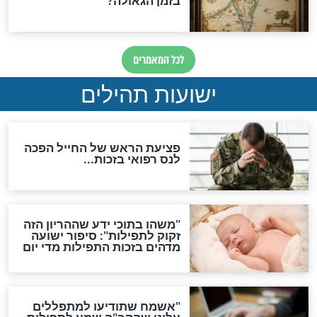
לכל המאמרים
ות להמתקת הדינים וביטול
גזרות
סגולת ע"ב שמות הקודש