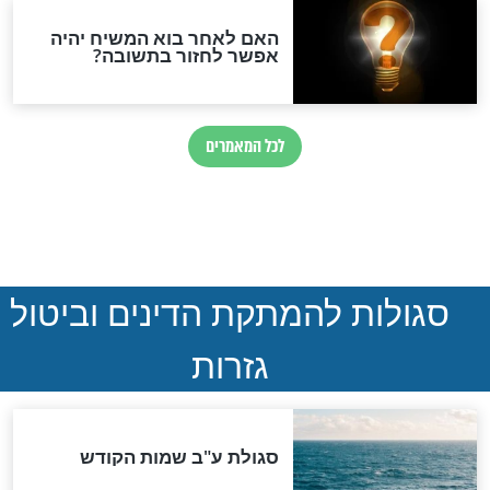
חדשות יהדות
הותר לפרסום: לוחמי מילואים
נהרגו בדרום לבנון
ההסכם החשאי של טראמפ
ואיראן: בלי שקיפות ועם הרבה
סימני שאלה
המסמך האבוד שנחשף
במרתפי מוסקבה: כתב היד
הנדיר של הרשב"ם התגלה