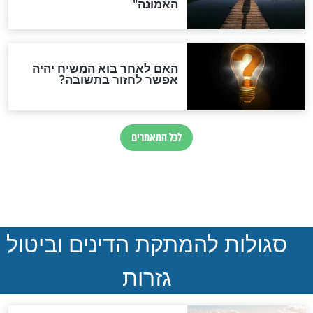
הותר לפרסום: לוחמי מילואים
נהרגו בדרום לבנון
ההסכם החשאי של טראמפ
ואיראן: בלי שקיפות ועם הרבה
סימני שאלה
המסמך האבוד שנחשף
במרתפי מוסקבה: כתב היד
הנדיר של הרשב"ם התגלה