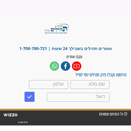
פציעת הראש של החייל הפכה
לנס רפואי בזכות...
"משהו בתוכי ידע שההריון הזה
זקוק לתפילות": סיפור ישועה
מדהים בזכות התפילות מדי יום
"אשמח שתודיעו למתפללים
עלינו שהקב"ה שמע לתפילות
וחתמתי על חוזה עבודה אחרי
שנתיים של חיפוש!"
"לא להתייאש חס ושלום, גם