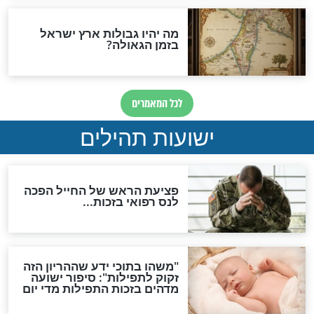
לכל המאמרים
ות להמתקת הדינים וביטול
גזרות
סגולת ע"ב שמות הקודש