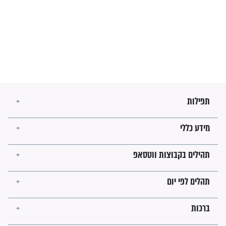
בנו של הבבא סאלי: "אלו
השניות האחרונות לפני מלחמה
עולמית"
מה יהיו גבולות ארץ ישראל
בזמן הגאולה?
לכל המאמרים
ישועות תהילים