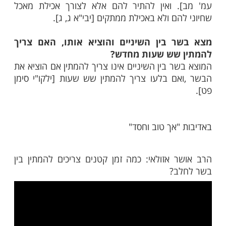
מות שלנו בתהילים
בלחיצה כאן >>>​
חלב
קטנים צריכים להמתין שש שעות בין בשר
גיל יב' שנים, חולה שאין בו סכנה ויולדת אינם
המתין אלא שעה אחת בלבד [הליכות עולם ח"ז
. ואין להתיר להם אלא לצורך אכילת מאכל
ם ולא באכילת ממתקים [יבי"א ג, ג].
 בין השיניים והוציא אותו, האם צריך
שש שעות מחדש?
ר בין השיניים אינו צריך להמתין אם הוציא את
ם בלעו צריך להמתין שש שעות [ילקו"י סימן