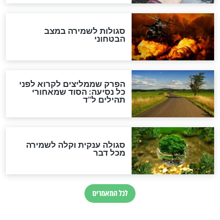
לכל המאמרים
מיסטיקה וקבלה
הרב שמואל אליהו: זה המפתח
לגאולה
זהו החוק הקוסמי שמחייב את
חורבנה של איראן לפי ספר
הזוהר הקדוש