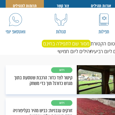
אודות תהילים
צור קשר
תרומות לתהילים
תפילות
סגולות
וואטסאפ יומי
טום הקטורת
מסור שם לתפילה בחינם
 ליום רביעי
תהילים ליום חמישי
וידאו
קיטור לצד כדור: הרכבת שנוסעת בתוך
מגרש כדורגל תוך כדי משחק
וידאו
זורקים עגבניות: כביש מהיר בקליפורניה