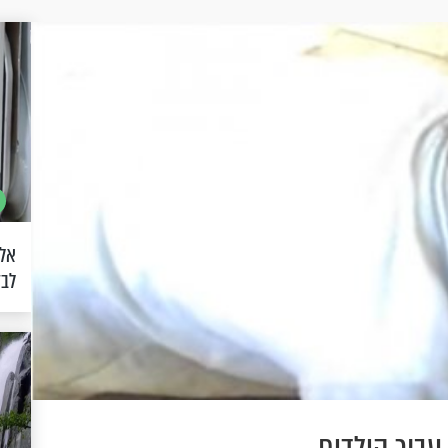
אל 
לבד