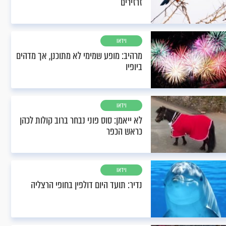
זרזירים
וידאו
מרהיב: מופע שמימי לא מתוכנן, אך מדהים
ביופיו
וידאו
לא ייאמן: סוס פוני נבחר ברוב קולות לכהן
כראש הכפר
וידאו
נדיר: תועד היום דולפין בחופי הרצליה