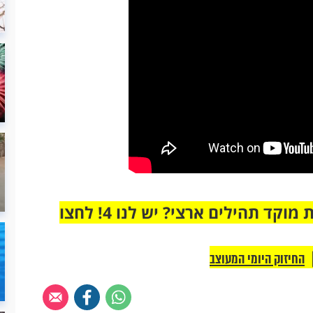
מחוברים רק לקבוצת ווטסאפ אחת מבית מוקד תהילים ארצי? יש לנו 4! לחצו
החיזוק היומי המעוצב