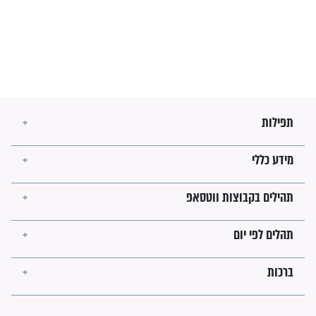
מה יהיו גבולות ארץ ישראל
בזמן הגאולה?
לכל המאמרים
ישועות תהילים
פציעת הראש של החייל הפכה
לנס רפואי בזכות...
"משהו בתוכי ידע שההריון הזה