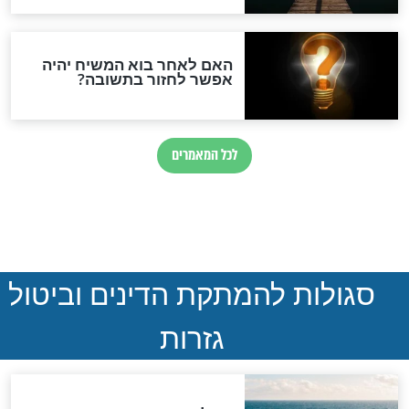
ההסכם החשאי של טראמפ
ואיראן: בלי שקיפות ועם הרבה
סימני שאלה
המסמך האבוד שנחשף
במרתפי מוסקבה: כתב היד
הנדיר של הרשב"ם התגלה
שורדת השואה שחוגגת 100:
"מודה לקב"ה על כל השנים"