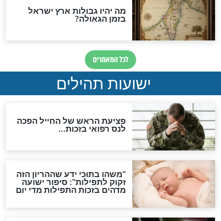
ות להמתקת הדינים וביטול
גזרות
סגולת ע"ב שמות הקודש
תפילה סגולית להמתקת
הדינים