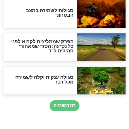
הרב שמואל אליהו: זה המפתח
לגאולה
זהו החוק הקוסמי שמחייב את
חורבנה של איראן לפי ספר
הזוהר הקדוש
בנו של הבבא סאלי: "אלו
השניות האחרונות לפני מלחמה
עולמית"