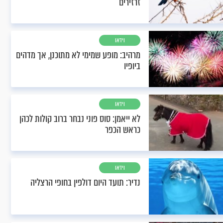
זרזירים
וידאו
מרהיב: מופע שמימי לא מתוכנן, אך מדהים
ביופיו
וידאו
לא ייאמן: סוס פוני נבחר ברוב קולות לכהן
כראש הכפר
וידאו
נדיר: תועד היום דולפין בחופי הרצליה