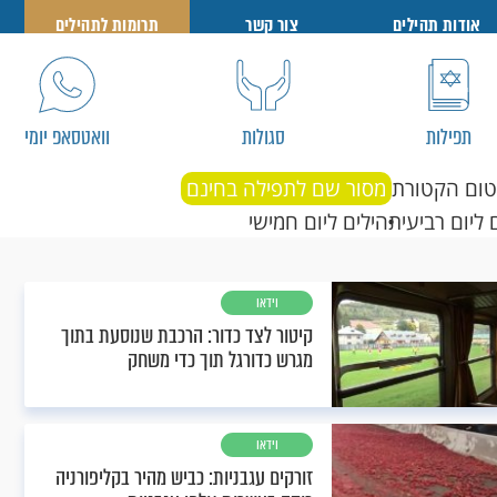
אודות תהילים
צור קשר
תרומות לתהילים
תפילות
סגולות
וואטסאפ יומי
טום הקטורת
מסור שם לתפילה בחינם
 ליום רביעי
תהילים ליום חמישי
וידאו
קיטור לצד כדור: הרכבת שנוסעת בתוך
מגרש כדורגל תוך כדי משחק
וידאו
זורקים עגבניות: כביש מהיר בקליפורניה