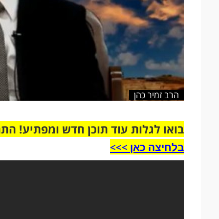
הרב זמיר כהן
בואו לגלות עוד תוכן חדש ומפתיע! הת
בלחיצה כאן >>>​