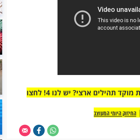
מחוברים רק לקבוצת ווטסאפ אחת מבית מוקד תהילים ארצי? יש לנו 4! לחצו
החיזוק היומי המעוצב