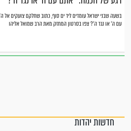
רגע של חכמה: ’’אתם עם ה’ או נגד ה’?’’
בשעה שבני ישראל עומדים ליד ים סוף, כתוב שחלקם צועקים אל ה'
עם ה' או נגד ה'? צפו בסרטון המחזק מאת הרב שמואל אליהו
חדשות יהדות